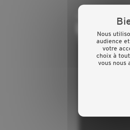
LES JOUR
Nous utilis
audience et
votre acc
choix à tou
vous nous a