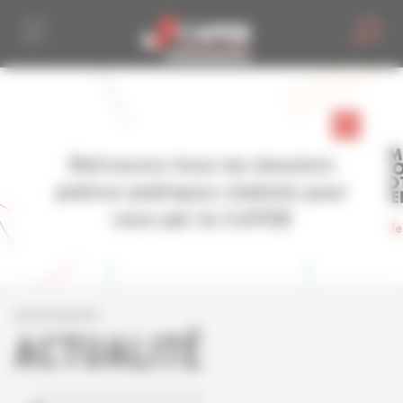
Personnaliser la gestion des cookies
Retrouvez tous les dossiers
pratico-pratiques réalisés pour
vous par la CAPEB
ACTUALITÉ