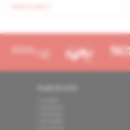
Tweets by capeb_fr
PLAN DU SITE
Actualités
Evénements
Présentation
Nos batailles
Nos services