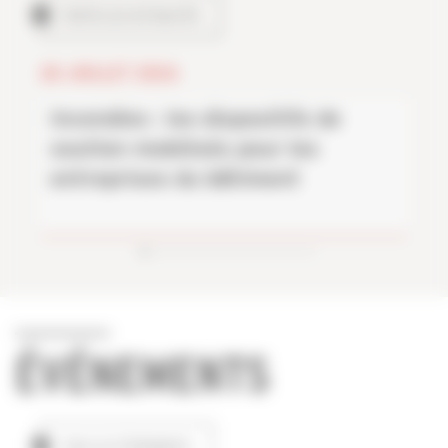
TOUTES LES ACTUALITÉS
28 JUILLET 2026
Incendies : les dispositifs de
soutien mobilisés pour les
entreprises du bâtiment
ÉVÉNEMENTS
TOUS LES ÉVÉNEMENTS