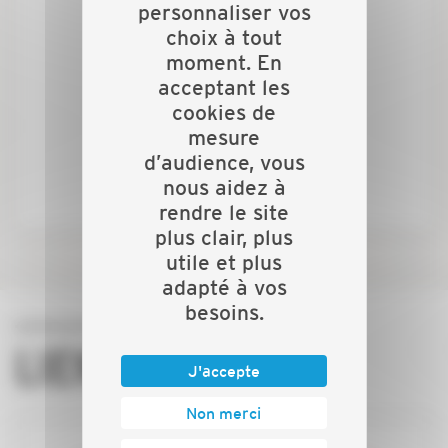
personnaliser vos
choix à tout
moment. En
Notre service CONSEIL EN
acceptant les
FORMATION vous accompagne
cookies de
mesure
d’audience, vous
TROUVER - FINANCER
nous aidez à
rendre le site
plus clair, plus
utile et plus
adapté à vos
besoins.
LIENS DIRECTS
J'accepte
Non merci