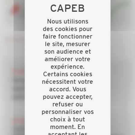
Nous utilisons
des cookies pour
faire fonctionner
Je m'inscris ici
le site, mesurer
son audience et
améliorer votre
expérience.
28 JUILLET 2026
Certains cookies
Incendies : les dispositifs de
nécessitent votre
soutien mobilisés pour les
accord. Vous
pouvez accepter,
entreprises du bâtiment
refuser ou
personnaliser vos
choix à tout
20 JUILLET 2026
moment. En
CAPEB, IRIS-ST, CNATP et
acceptant les