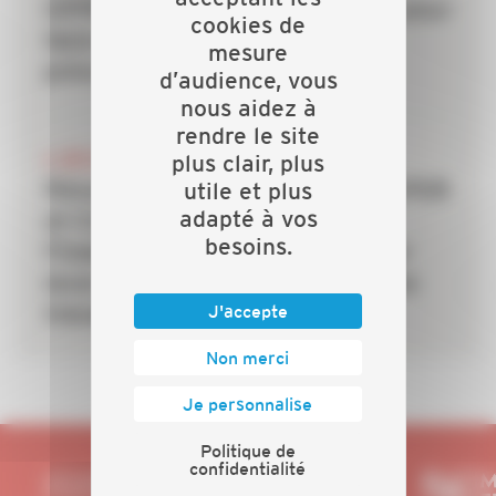
OPPBTP unissent leurs forces pour
cookies de
faire des TPE la priorité de la
mesure
prévention dans le bâtiment
d’audience, vous
nous aidez à
rendre le site
6 JUILLET 2026
plus clair, plus
Rénovation énergétique : la CAPEB
utile et plus
adapté à vos
et Crédit Agricole Personal
besoins.
Finance & Mobility s’allient pour
lever le frein du financement des
J'accepte
travaux
Non merci
Je personnalise
Politique de
confidentialité