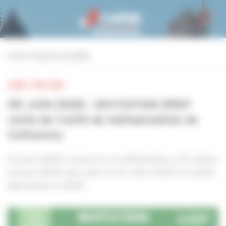
Personnaliser la gestion des cookies
retour à toutes les actualités
JEUDI 7 MAI 2026
09 JUIN 2026 : INVITATION GRDF
visite de l’unité de méthanisation de
Cottenchy
Accueil à 8h45, réunion sur la méthanisation à 9h, départ
en bus à 10h30, puis visite, fin de visite à 12h15 et cocktail
déjeunatoire à 12h30.