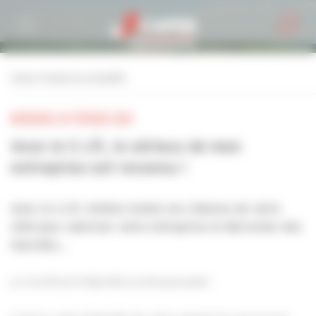
Personnaliser la gestion des cookies
retour à toutes les actualités
MERCREDI 28 FÉVRIER 2018
Avec le C.I.P., le sérieux de mon
entreprise est reconnu !
Avec le C.I.P., mettez toutes les chances de votre
côté pour valoriser votre entreprise et décrocher des
marchés…
Le Certificat d’Identité professionnelle :