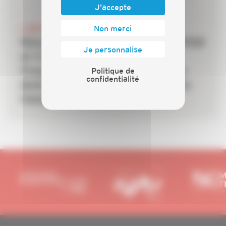
J'accepte
6 JUILLET 2026
Non merci
Rénovation énergétique : la CAPEB
Je personnalise
et Crédit Agricole Personal
Finance & Mobility s’allient pour
Politique de
confidentialité
lever le frein du financement des
travaux