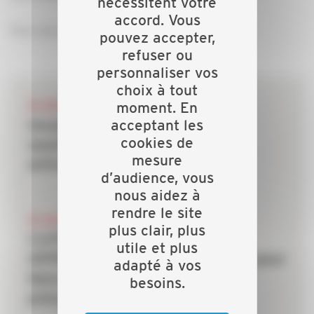
nécessitent votre
accord. Vous
Pour plus d'infos : Annabelle RODRIGUEZ
pouvez accepter,
refuser ou
personnaliser vos
choix à tout
28 JUILLET 2026
moment. En
acceptant les
Incendies : les dispositifs de
cookies de
soutien mobilisés pour les
mesure
entreprises du bâtiment
d’audience, vous
nous aidez à
rendre le site
20 JUILLET 2026
plus clair, plus
CAPEB, IRIS-ST, CNATP et
utile et plus
OPPBTP unissent leurs forces pour
adapté à vos
faire des TPE la priorité de la
besoins.
prévention dans le bâtiment