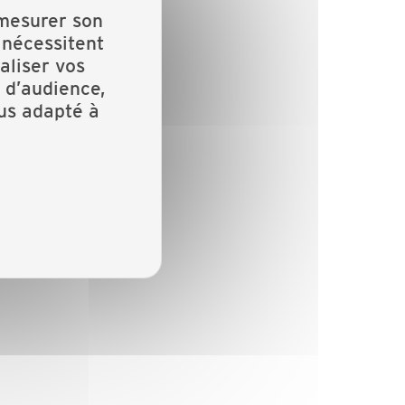
 mesurer son
 nécessitent
aliser vos
 d’audience,
lus adapté à