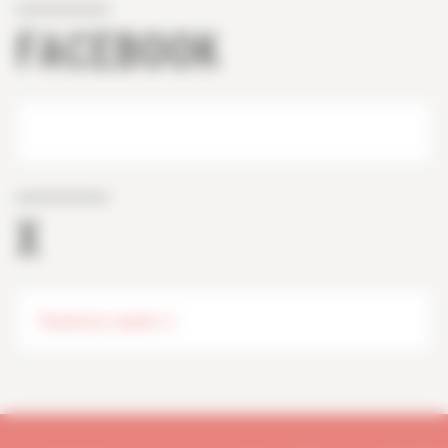
FACEBOOK
X
Tweets by capeb_fr