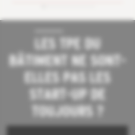
LES TPE DU
BÂTIMENT NE SONT-
ELLES PAS LES
START-UP DE
TOUJOURS ?