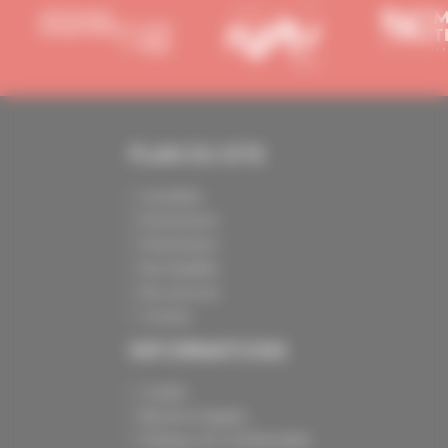
PLAN DU SITE
Actualités
Événements
Présentation
Nos batailles
Nos services
Contact
INFORMATIONS
Crédits
Mentions légales
Politique de confidentialité