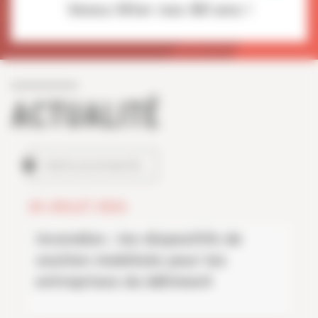
Venez fêter nos 80 ans !
ACTUALITÉ
TOUTES LES ACTUALITÉS
28 JUILLET 2026
Incendies : les dispositifs de
soutien mobilisés pour les
entreprises du bâtiment