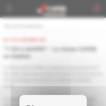
Personnaliser la gestion des cookies
retour à tous les événements
DU 17 AU 18 DÉCEMBRE 2025
"Y EN A MARRE" - Le réseau CAPEB
se mobilise
Le Réseau de la CAPEB se mobilisera massivement le 17
décembre dans tous les départements de France avec un
même message : les artisans du bâtiment méritent
mieux.
Le compte à rebours est lancé. Entre un budget 2026
dont le vote reste incertain, des gestes essentiels de