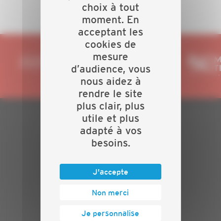
choix à tout
moment. En
acceptant les
cookies de
mesure
d’audience, vous
nous aidez à
rendre le site
plus clair, plus
utile et plus
PLAN DU SITE
adapté à vos
besoins.
Actualités
Événements
J'accepte
Présentation
Nos batailles
Non merci
Nos services
Contact
Je personnalise