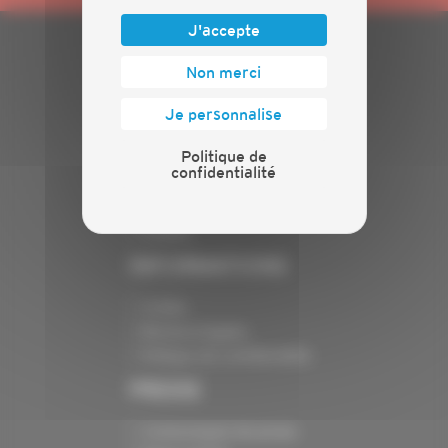
J'accepte
PLAN DU SITE
Non merci
Actualités
Je personnalise
Événements
Politique de
Présentation
confidentialité
Nos batailles
Nos services
Contact
INFORMATIONS
Crédits
Mentions légales
Politique de confidentialité
PRESSE
Communiqués de presse