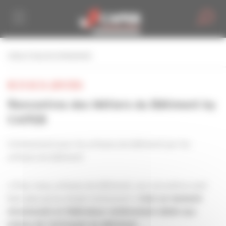
Personnaliser la gestion des cookies
retour à tous les événements
DU 24 AU 26 JUIN 2026
Rencontres des Métiers du Bâtiment by
CAPEB
L'événement pour les artisans du bâtiment par les
artisans du bâtiment
« Pour nous, artisans du bâtiment, ces rencontres sont
bien plus qu’un simple événement :
c’est un moment
structurant et fédérateur entièrement dédié aux
enjeux de l’artisanat du bâtiment.