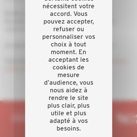
nécessitent votre
accord. Vous
Rendez-vous du 24 au 26 juin, au Parc Chanot de
pouvez accepter,
Marseille, pour vivre ensemble ces rencontres qui
refuser ou
resteront dans notre mémoire collective.
personnaliser vos
choix à tout
Je vous invite chaleureusement à nous rejoindre !
moment. En
acceptant les
Toutes les infos pratiques :
https://www.rencontres-des-
cookies de
metiers-du-batimentbycapeb.com/
mesure
d’audience, vous
nous aidez à
rendre le site
plus clair, plus
utile et plus
adapté à vos
besoins.