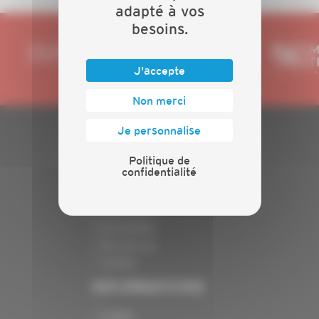
adapté à vos
besoins.
J'accepte
Non merci
Je personnalise
PLAN DU SITE
Politique de
confidentialité
Actualités
Evénements
Présentation
Nos batailles
Nos services
Contact
INFORMATIONS
Crédits