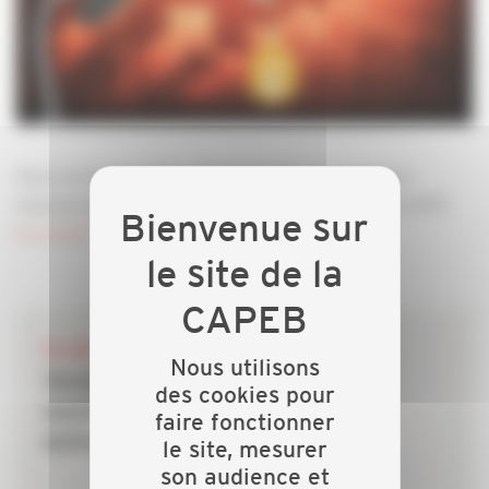
Face à la hausse des coûts énergétiques, plusieurs
mesures de soutien concernent les entreprises du BTP.
En savoir plus
28 JUILLET 2026
Nous utilisons
Incendies : les dispositifs de
des cookies pour
soutien mobilisés pour les
faire fonctionner
entreprises du bâtiment
le site, mesurer
son audience et