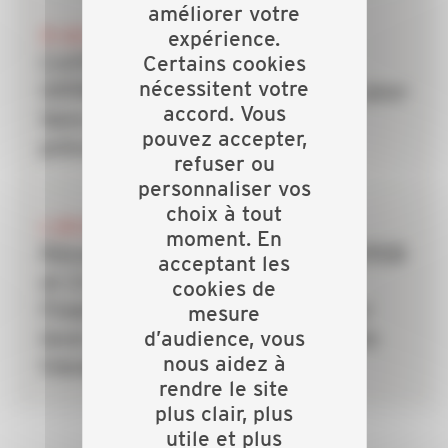
améliorer votre
20 JUILLET 2026
expérience.
Certains cookies
CAPEB, IRIS-ST, CNATP et
nécessitent votre
OPPBTP unissent leurs forces pour
accord. Vous
faire des TPE la priorité de la
pouvez accepter,
prévention dans le bâtiment
refuser ou
personnaliser vos
choix à tout
6 JUILLET 2026
moment. En
Rénovation énergétique : la CAPEB
acceptant les
et Crédit Agricole Personal
cookies de
Finance & Mobility s’allient pour
mesure
d’audience, vous
lever le frein du financement des
nous aidez à
travaux
rendre le site
plus clair, plus
utile et plus