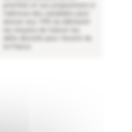
priorités et ses propositions à
l’adresse des candidats pour
donner aux TPE du bâtiment
les moyens de relever les
défis décisifs pour l’avenir de
la France