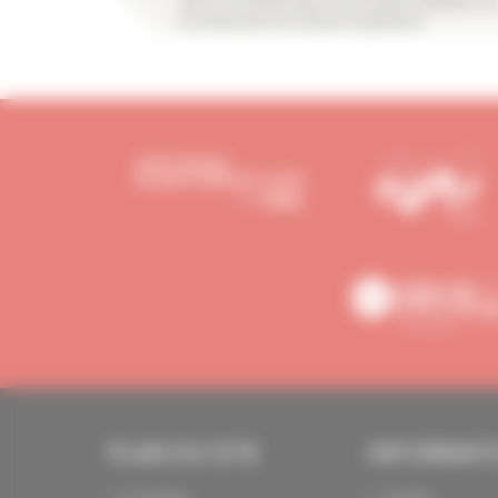
IRIS-ST et OPPBTP pour les serruriers métalliers su
les vêtements de travail et aspirateurs
PLAN DU SITE
INFORMAT