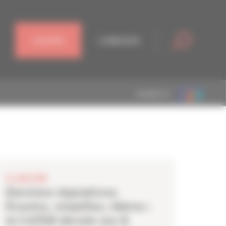
J'ADHÈRE
CONNEXION
MEMBRE DE
19 JUIN 2024
Élections législatives
Écoutez, simplifiez, libérez :
la CAPEB dévoile ses 8