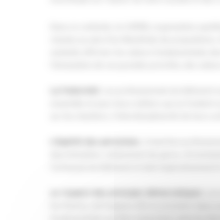
Dans ce contexte, la CAPEB, organisation apoliti
réunies au sein d’un Manifeste de propositions. 
souhaite affirmer les valeurs fondamentales des
l’émanation de ces grandes priorités, des valeu
. Les professionnels du bâtiment s
La fraternité
ensemble et pour leurs métiers qui se fondent s
sur les chantiers, l’interdisciplinarité de leurs a
. L’insertion professio
L’égalité des personnes
discrimination, notamment de genre, d’orientati
l’artisanat du bâtiment et doit impérativement 
. Les
Le respect des principes démocratiques
territoires, ont toujours été en première ligne 
fondamentales qu’elles emportent, dont les liber