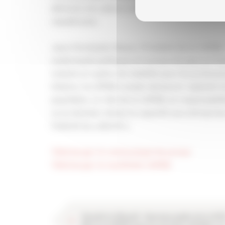
défendra les valeurs collectives de l’artisanat
républicaine.
Jean-Christophe Repon, Président de la CAPEB :
soubresauts politiques et sociaux du pays en fa
restant un repère de stabilité pour les professio
histoire, la CAPEB compte demeurer vigilante lo
populistes. Le rôle de la CAPEB, en responsabili
va se dessiner donne la capacité aux entreprise
l’intérêt du collectif »
Télécharger le communiqué de presse
Télécharger le manifeste CAPEB
Sécurité et efficacité : Nouveaux guides de la CAPE