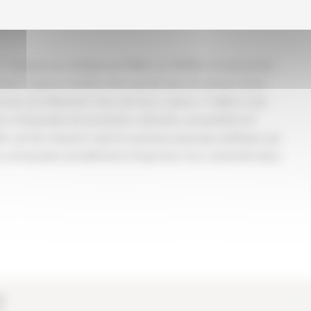
 du bâtiment qui résonnent avec notre devise
 « Depuis sa création en 1946, la CAPEB a traversé les
isant toujours montre d’un grand sens du devoir et en
nnels du bâtiment, fiers de leurs valeurs. Fidèle à son
rs d’épisodes de poussées radicales, poujadistes et
té, est de s’assurer que le nouveau paysage politique qui
s artisanales du bâtiment d’exprimer leur potentiel dans
B,