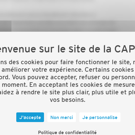
 du bâtiment sont profondément attachées à
s de l’importance qu’elles accordent aux principes du
n environnementale et à la préservation du patrimoine.
treprises artisanales sont des chefs d’entreprises
ement, dans un cadre normatif et fiscal simple, lisible,
ons des cookies pour faire fonctionner le site,
 améliorer votre expérience. Certains cookies
ord. Vous pouvez accepter, refuser ou personn
es artisanales du bâtiment ont acquis un statut
t moment. En acceptant les cookies de mesure
rès de nombreuses luttes contre le tâcheronnage et la
idez à rendre le site plus clair, plus utile et p
vos besoins.
à mal ces dernières années, constituent des facteurs de
nfiance et des repères pour nos valeurs communes.
J'accepte
Non merci
Je personnalise
amisme de ses adhérents, la CAPEB sera vigilante et
Politique de confidentialité