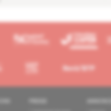
r
IONS
PRESSE
ANNONC