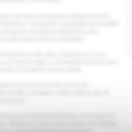
que, a formulé à l’adresse des candidats 8 priorités
Aujourd’hui, c’est en pleine responsabilité que la CAPEB
 entreprises artisanales du bâtiment qui sont
rs qu’elle entend préserver et défendre :
ont attachés à cette valeur cardinale pour le vivre
ur le travail en équipe, le regroupement de savoir-faire
ctivités et l’accueil de nouveaux talents.
nnelle et sociale par le travail, sans aucune
on sexuelle ou d’origine, a toujours été au cœur de
le demeurer.
 entreprises artisanales du bâtiment, ancrées dans les
pour défendre nos valeurs démocratiques et les libertés
tés d’opinion, d’expression et d’association.