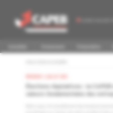
Personnaliser la gestion des cookies
Accéder à une autre 
Actualités
Événements
Présentation
retour à toutes les actualités
MERCREDI 3 JUILLET 2024
Élections législatives : la CAPE
valeurs fondamentales des entrep
Notre pays vit actuellement des bouleversement
incertitude sur l’avenir de notre société et des