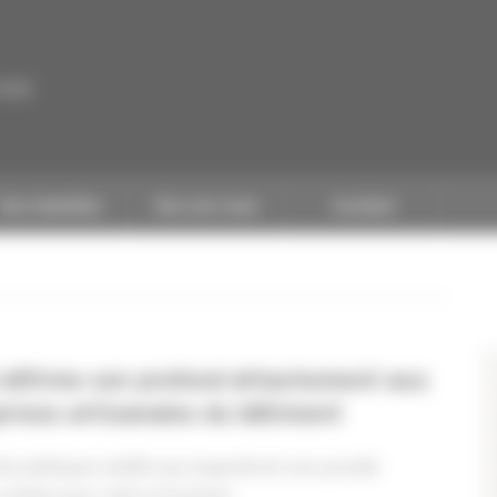
CAPEB
Nos batailles
Nos services
Contact
B affirme son profond attachement aux
rises artisanales du bâtiment
s politiques inédits qui engendrent une grande
 craintes pour notre économie.