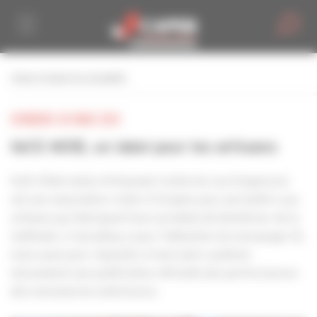
Personnaliser la gestion des cookies
retour à toutes les actualités
VENDREDI 30 MARS 2012
faCE MOB, un label pour les artisans
faCE (Fabrication Artisanale Conforme aux Exigences)
est une association créée à l'origine pour permettre aux
artisans qui fabriquent leurs produits de bénéficier de la
méthode « Cascading » pour l’obtention du marquage CE,
mais aussi pour répondre à tout autre système
nécessitant une justification officielle des performances
des menuiseries extérieures.