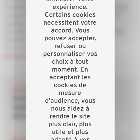
expérience.
Cette démarche offre ainsi des garanties à la clientèle
Certains cookies
comme aux assureurs, sensibles à cet engagement
nécessitent votre
volontaire vers la qualité.
accord. Vous
Pour plus de renseignement, contacter votre CAPEB
pouvez accepter,
départementale
refuser ou
Pour aller plus loin :
http://fabrication-fenetre-
personnaliser vos
porte.artisansface.com
choix à tout
moment. En
acceptant les
cookies de
28 JUILLET 2026
mesure
Incendies : les dispositifs de
d’audience, vous
soutien mobilisés pour les
nous aidez à
rendre le site
entreprises du bâtiment
plus clair, plus
utile et plus
adapté à vos