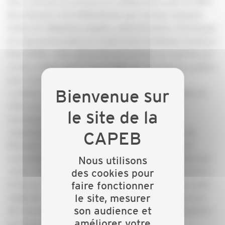
bois. Créé par les artisans en collaboration avec le CRITT
Bois d’Epinal, faCE MOB atteste que l’artisan respecte
toutes les obligations légales, administratives, techniques
et organisationnelles en construction de Maison Ossature
Bois (MOB). Cette démarche est soumise au contrôle par
un tiers indépendant et accrédité par les pouvoirs publics
pour l’activité de certification.
La démarche pour être labellisée est très complète. En
effet, en plus de devoir respecter un référentiel
technique dense, reprenant l’ensemble des
réglementations en vigueur dans la construction de
Maisons à Ossature Bois, l’artisan est audité par un
organisme indépendant, le CRITT Bois d’Epinal, dans son
Nous utilisons
atelier (s’il existe) et sur ses chantiers. Cet audit porte à
des cookies pour
faire fonctionner
la fois sur la connaissance des obligations légales et des
le site, mesurer
règles de l’art, sur la vérification de leurs respects lors
son audience et
des ouvrages effectués par l’entreprise et des chantiers
améliorer votre
en cours et sur la gestion globale.