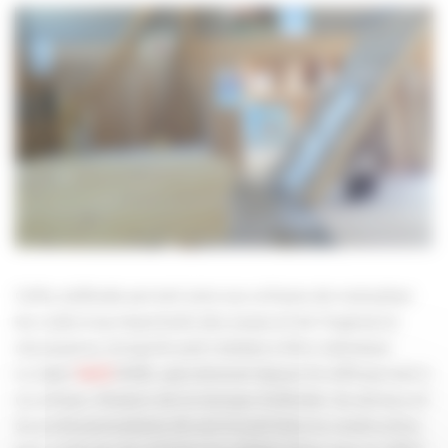
Cette méthode permet ainsi aux artisans de mutualiser
les coûts trop importants des essais et de l’ingénierie
nécessaires, lorsqu’ils sont réalisés à titre individuel.
Le label
MOB, opérationnel depuis fin 2011 permet à
faCE
un artisan, titulaire de la marque d’attester du sérieux et
du professionnalisme de son travail dans la construction