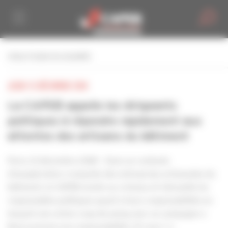
Personnaliser la gestion des cookies
retour à toutes les actualités
JEUDI 12 DÉCEMBRE 2024
La CAPEB appelle les dirigeants
politiques à répondre rapidement aux
attentes des artisans du bâtiment
Paris, 12 décembre 2024 – Dans un contexte
d’exaspération croissante des entreprises artisanales du
bâtiment, la CAPEB monte au créneau et interpelle les
responsables politiques quant à leurs responsabilités en
lançant une action coup de poing avec sa campagne «
Nous prenons nos responsabilités. Et vous ? »