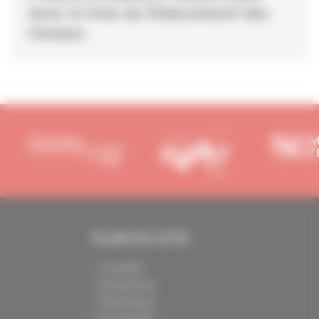
lever le frein du financement des
travaux
PLAN DU SITE
Actualités
Événements
Présentation