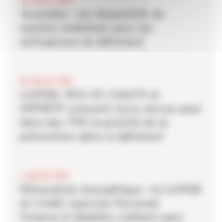
28 JUILLET 2026
Incendies : les dispositifs de
soutien mobilisés pour les
entreprises du bâtiment
20 JUILLET 2026
CAPEB, IRIS-ST, CNATP et
OPPBTP unissent leurs forces pour
faire des TPE la priorité de la
prévention dans le bâtiment
6 JUILLET 2026
Rénovation énergétique : la CAPEB
et Crédit Agricole Personal
Finance & Mobility s’allient pour