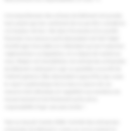
L’incompréhension des artisans du bâtiment est grande,
tout autant que leur sentiment de ne pas être considérés
à la hauteur de leur rôle dans l’économie et la société.
Pourtant, les mesures qu’ils demandent ont fait l’objet
d’arbitrages favorables et n’attendent qu’une traduction
réglementaire ou législative, et ce depuis de nombreux
mois. Malgré cet immobilisme, les entreprises artisanales
du bâtiment continuent à agir au quotidien au profit de
l’intérêt général. Elles demandent aujourd’hui que cesse
le report systématique de la mise en œuvre de ces
mesures tant attendues et rappellent aux membres du
Gouvernement et du Parlement qu’ils ont la
responsabilité d’agir sans plus tarder !
Tout au long de l’année 2024, l’activité des entreprises
artisanales du bâtiment a connu un recul constant et