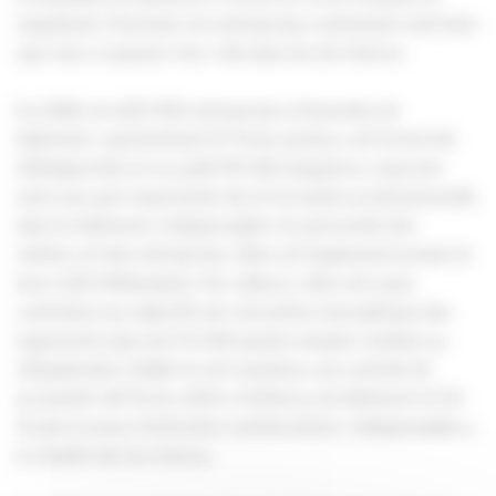
inquiétant. Pourtant, les entreprises continuent, tant bien
que mal, à assumer leur rôle dans les territoires.
En 2024, les 620 000 entreprises artisanales du
bâtiment, représentant 97 % du secteur, ont formé 60
000apprentis et accueilli 115 000 stagiaires, assurant
ainsi une part importante de la formation professionnelle
dans le bâtiment, indispensable à la pérennité des
métiers et des entreprises. Elles ont également préservé
leurs 520 000emplois. Par ailleurs, elles ont aussi
contribué aux objectifs de rénovation énergétique des
logements (plus de 172 000 gestes simples réalisés au
30septembre 2024) et ont maintenu une activité de
proximité (40 % du chiffre d’affaires du bâtiment et 50
% des travaux d’entretien-amélioration), indispensable à
la vitalité des territoires.