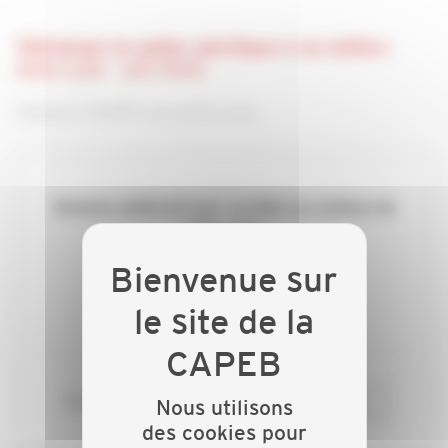
Téléchargez les guides spécifiques à vos métiers
(mise à jour - juin 2026)
Adhérent CNATP, connectez-vous.
Devenez adhérent pour accéder au contenu de
cette page.
ADHÉREZ
ou si vous êtes déjà adhérent
Nous utilisons
CONNECTEZ-VOUS
des cookies pour