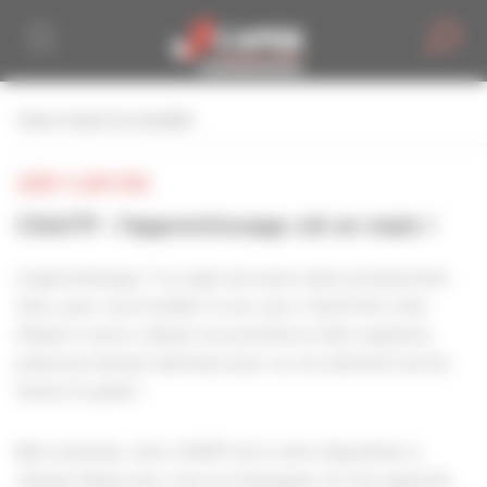
Personnaliser la gestion des cookies
retour à toutes les actualités
JEUDI 11 JUIN 2026
CNATP : l'apprentissage clé en main !
L’apprentissage ? Le sujet est aussi vaste qu’important.
Voici, pour vous faciliter la vie, une « check-list » des
étapes à suivre, depuis vos premières interrogations,
jusqu’aux bonnes adresses pour un recrutement serein.
Suivez le guide !
Bien entendu, votre CNATP est à votre disposition à
chaque étape pour vous accompagner et vous apporter