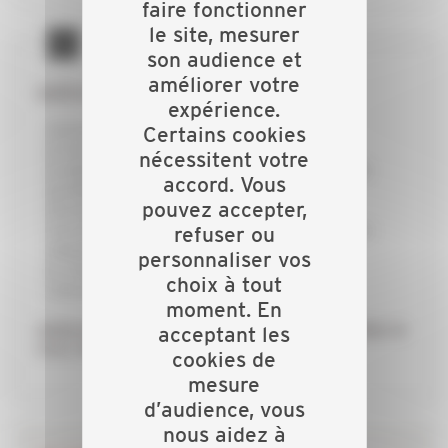
faire fonctionner
le site, mesurer
son audience et
améliorer votre
GRÂCE À LA CAPEB :
expérience.
j’échange avec mes collègues
Certains cookies
je forme mon équipe pour rester innovant
nécessitent votre
je dispose d’un appui technique et d’une aide
accord. Vous
juridique personnalisée
pouvez accepter,
j’économise du temps et de l’argent
j’accède à des qualifications professionnelles
refuser ou
adaptées à mes besoins
personnaliser vos
je conseille au mieux mes clients dans la
choix à tout
concrétisation de leurs projets
moment. En
Adhérez à la CAPEB, réseau de proximité, faites le
acceptant les
choix de réussir !
cookies de
mesure
d’audience, vous
nous aidez à