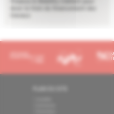
Finance & Mobility s’allient pour
lever le frein du financement des
travaux
PLAN DU SITE
Actualités
Evénements
Présentation