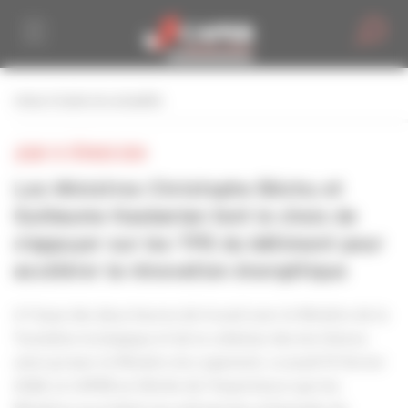
Personnaliser la gestion des cookies
retour à toutes les actualités
JEUDI 15 FÉVRIER 2024
Les Ministres Christophe Béchu et
Guillaume Kasbarian font le choix de
s’appuyer sur les TPE du bâtiment pour
accélérer la rénovation énergétique
A l’issue des deux heures de travail avec le Ministre de la
Transition écologique et de la cohésion des territoires
ainsi qu’avec le Ministre du Logement, ce jeudi 15 février
2024, la CAPEB se félicite de l’importance que les