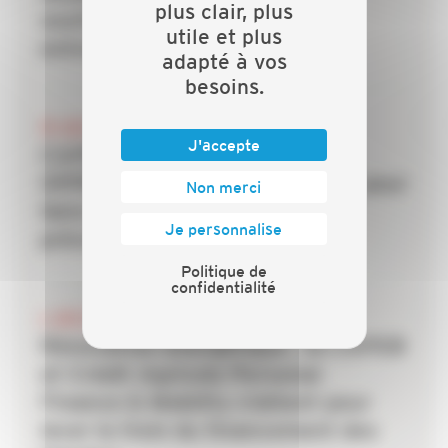
plus clair, plus
soutien mobilisés pour les
utile et plus
entreprises du bâtiment
adapté à vos
besoins.
20 JUILLET 2026
J'accepte
CAPEB, IRIS-ST, CNATP et
OPPBTP unissent leurs forces pour
Non merci
faire des TPE la priorité de la
Je personnalise
prévention dans le bâtiment
Politique de
confidentialité
6 JUILLET 2026
Rénovation énergétique : la CAPEB
et Crédit Agricole Personal
Finance & Mobility s’allient pour
lever le frein du financement des