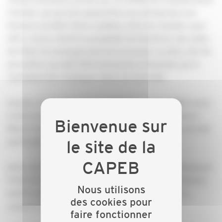
Chantier qui permet aujourd’hui aux entreprises non
titulaires du RGE d’être auditées enfin de chantier pour
offrir à leurs clients la possibilité de bénéficier des aides
de l’Etat. Ils envisageraient de la pousser au-delà, afin de
permettre aux 620 000 entreprises artisanales qui le
souhaitent de s’impliquer dans ces marchés.
Ensuite, ils ont partagé la proposition de la CAPEB visant
à faire en sorte que le recours aux Accompagnateurs
Rénov’ ne soit pas un élément bloquant pour une grande
partie des projets de travaux en 2024.
Enfin, les Ministres rejoignent la CAPEB en reconnaissant
l’intérêt du mono geste pour contribuer à une évolution
Nous utilisons
positive du nombre de rénovations énergétiques, y
des cookies pour
compris en rénovation globale.
faire fonctionner