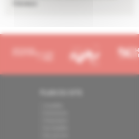
travaux
PLAN DU SITE
Actualités
Événements
Présentation
Nos batailles
Nos services