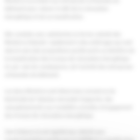
Ministres accordent aux entreprises artisanales du
bâtiment pour relever le défi de la rénovation
énergétique et de sa massification.
Elle constate avec satisfaction la ferme volonté des
Ministres d’aboutir rapidement à des arbitrages qui vont
dans le sens des propositions qu’elle porte au bénéfice de
la massification des travaux de rénovation énergétique
et, par voie de conséquence, de l’activité des entreprises
artisanales du bâtiment.
Les deux Ministres sont désormais convaincus du
bienfondé de l’absolue nécessité d’apporter des
assouplissements aux modalités actuelles d’engagement
des travaux de rénovation énergétique.
Tout d’abord, ils ont signifié leur intérêt pour
l’expérimentation portée par la CAPEB de la Qualification