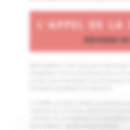
MaPrimeRénov’ a été créée dans le but d’aider l
énergétique. Si nous nous félicitons que le Go
priorité, nous ne partageons pas la trajectoire
rénovation énergétique des logements.
La CAPEB a formulé à maintes reprises des prop
réalisation de ces travaux, notamment en perme
contribuer. Or, non seulement ces propositions 
MaPrimeRénov’ suit des chemins inverses !