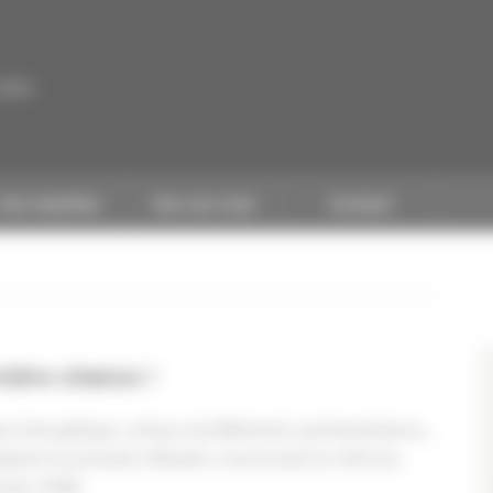
CAPEB
Nos batailles
Nos services
Contact
nière chance !
ion énergétique, acteurs du Bâtiment, parlementaires…
Madame la première Ministre concernant la réforme
nvier 2024.