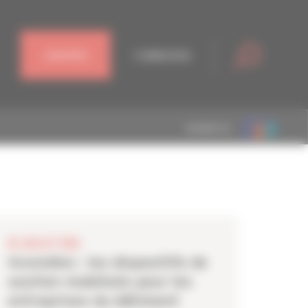
J'ADHÈRE
CONNEXION
MEMBRE DE
28 JUILLET 2026
Incendies : les dispositifs de
soutien mobilisés pour les
entreprises du bâtiment