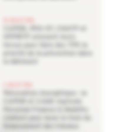
20 JUILLET 2026
CAPEB, IRIS-ST, CNATP et
OPPBTP unissent leurs
forces pour faire des TPE la
priorité de la prévention dans
le bâtiment
6 JUILLET 2026
Rénovation énergétique : la
CAPEB et Crédit Agricole
Personal Finance & Mobility
s’allient pour lever le frein du
financement des travaux