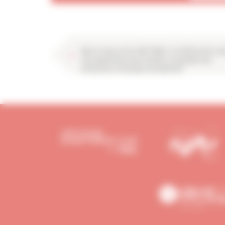
Mise en œuvre de la REP PMCB : la CAPEB invite à p
de pragmatisme pour faciliter le quotidien des
entreprises artisanales du bâtiment