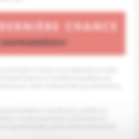
es particuliers à rénover leurs logements sur le plan
uvernement fasse de la rénovation énergétique une
 retenue pour relever l’immense défi que représente la
ositions simples et concrètes pour accélérer la
ttant à un plus grand nombre d’entreprises d’y
n’ont pas été reprises, mais la réforme annoncée de