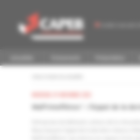
Personnaliser la gestion des cookies
Accéder à une autre 
Actualités
Événements
Présentation
retour à toutes les actualités
MERCREDI 29 NOVEMBRE 2023
MaPrimeRénov’ : l’Appel de la der
Entreprises du bâtiment, acteurs de la rénovat
Nous lançons l’appel de la dernière chance à 
MaPrimeRénov’ qui entrera en vigueur le 1er ja