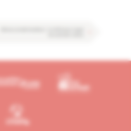
Réforme de MaPrimeRénov’: la CAPEB lance l’appel
de la dernière chance