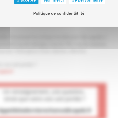
Politique de confidentialité
r améliorer le dispositif MaPrimeRénov’.
nter fermement les artisans du bâtiment. Elle appelle à
i exclut trop de ménages, trop de TPE, trop de solutions
voriser l’émergence d’une réponse collective.
 voix soit portée ?
apeb.fr