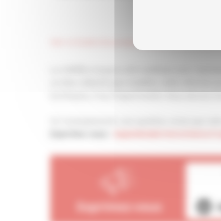
Voir ici toutes les propositions de la CAPEB pou
La CAPEB a toujours été mobilisée pour représe
un élan collectif pour modifier cette réforme qu
techniques, trop d’opportunités. Nous devons fa
Un renseignement, une question, envie que votre
Exprimez-vous :
Appeldeladernierechance@c