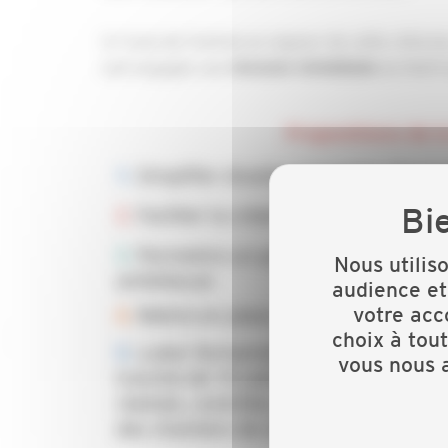
A 1 mois de l’entrée en vigueur de cette réfo
soit engagée une
de MaPrim
révision immédiate
Nous utilis
audience et
votre acc
choix à tou
vous nous a