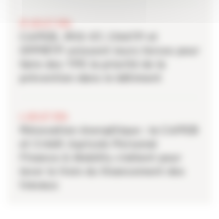
20 JUILLET 2026
CAPEB, IRIS-ST, CNATP et
OPPBTP unissent leurs forces pour
faire des TPE la priorité de la
prévention dans le bâtiment
6 JUILLET 2026
Rénovation énergétique : la CAPEB
et Crédit Agricole Personal
Finance & Mobility s’allient pour
lever le frein du financement des
travaux