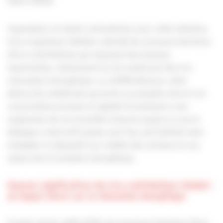
filière PMCB.
Cependant, en totale contradiction avec cette initiative,
l’éco-organisme Valobat a dévoilé de nouveaux barèmes
d’éco-contributions qui imposent des hausses
importantes, notamment sur les matériaux liés à la
rénovation énergétique. La CAPEB dénonce cette
démarche unilatérale qui porte un préjudice direct à la
concertation promise et appelle fermement à une
suspension de ces nouvelles mesures jusqu’à ce qu’un
dialogue constructif puisse avoir lieu, permettant ainsi
d’adapter le dispositif aux réalités des artisans et aux
enjeux de la transition énergétique.
Hausses significatives des éco-contributions Valobat :
un impact direct sur la rénovation énergétique
À partir du 1er juillet 2025, les nouveaux barèmes d’éco-