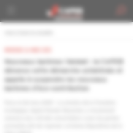
Personnaliser la gestion des cookies
retour à toutes les actualités
MERCREDI 26 MARS 2025
Nouveaux barèmes Valobat : la CAPEB
dénonce cette démarche unilatérale et
appelle à suspendre les nouveaux
barèmes d’éco-contribution
Paris, le 26 mars 2025 – La ministre de la Transition
écologique, Agnès Pannier-Runacher, a récemment
annoncé une « étroite concertation » avec les parties
prenantes afin de repenser certaines dispositions de la