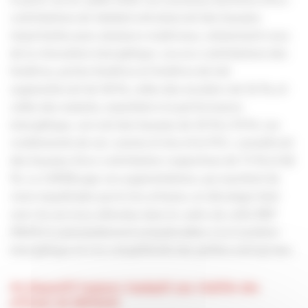
contributions de Valobat entraîneront des hausses
importantes pour plusieurs matériaux, notamment ceux
de la rénovation énergétique. Les eco contributions des
fenêtres, portes-fenêtres et fenêtres de toit
augmenteront de 58 %, celles des escaliers de 52 %, et
celles des isolants, essentiels à la performance
énergétique, verront des hausses de 30 % à 74 %. Les
revêtements de sol, comme le lino et le PVC, connaîtront
des hausses d’eco contribution respectives de 73 % et 82
%. La CAPEB juge ces augmentations, qui suscitent de
vives inquiétudes parmi les artisans, en décalage total
avec les services attendus dans le cadre de cette REP
PMCB et potentiellement préjudiciables à la transition
énergétique et à la compétitivité des petites entreprises.
Un dispositif toujours inadapté aux réalités des
artisans du bâtiment