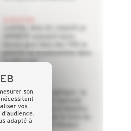
20 JUILLET 2026
CAPEB, IRIS-ST, CNATP et
OPPBTP unissent leurs
forces pour faire des TPE la
priorité de la prévention dans
le bâtiment
6 JUILLET 2026
 mesurer son
Rénovation énergétique : la
 nécessitent
CAPEB et Crédit Agricole
aliser vos
Personal Finance & Mobility
 d’audience,
s’allient pour lever le frein du
lus adapté à
financement des travaux