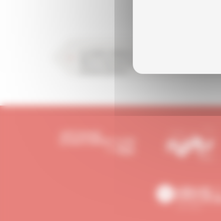
La CAPEB, UNIKALO, BERANGER DÉVELOPPEMENT et
IRIS-ST unissent leurs forces pour accompagner le
artisans peintres