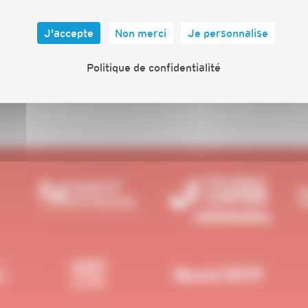
J'accepte
Non merci
Je personnalise
Politique de confidentialité
L
s
l