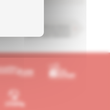
a CAPEB lance une opération inédite pour dénoncer
es conséquences de la suppression programmée du
statut de conjoint collaborateur