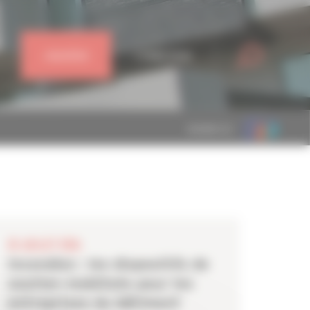
J'ADHÈRE
CONNEXION
MEMBRE DE
28 JUILLET 2026
Incendies : les dispositifs de
soutien mobilisés pour les
entreprises du bâtiment