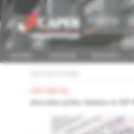
Personnaliser la gestion des cookies
Centre - V
Accéder à une autre 
Actualités
Evénements
Présentation
retour à toutes les actualités
LUNDI 3 MARS 2025
Nouvelles grilles Salaires et IDP