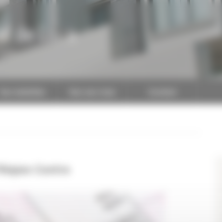
al de Loire
CAPEB
Nos batailles
Nos services
Contact
 Région Centre