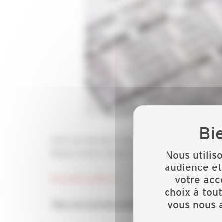
Suite aux dernières négociations paritaires du 
Région Centre Val de Loire ont ouvert des négoci
Nous utilis
audience et
Nouvelles grilles ici.
votre acc
choix à tou
vous nous a
Tous ces accords sont applicables à partir 