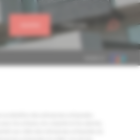
J'ADHÈRE
CONNEXION
MEMBRE DE
 au bénéfice des entreprises artisanales.
ur les artisans, les conjoints et les salariés,
mité aux côtés des entreprises artisanales du
eprises artisanales et veiller à la stricte