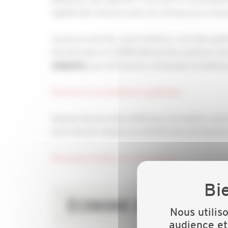
égalité des chances entre les entreprises artisa
Accès au marché, sous-traitance, marchés publics
structurants, la CAPEB défend des positions clai
aux entreprises artisanales du bâtime
adaptées
Découvrez nos positions syndicales.
Hausse des prix des matériaux, formation, envir
force de son réseau, les intérêts des entreprise
Découvrez toutes nos victoires ici.
ÉCONOMIE DE L’ARTISANA
Nous utilis
audience et