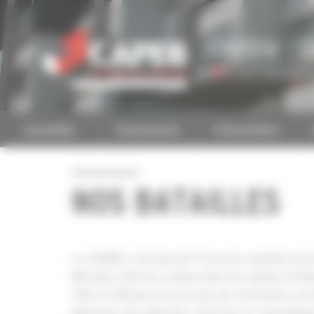
Personnaliser la gestion des cookies
Centre - V
Accéder à une autre 
Actualités
Evénements
Présentation
NOS BATAILLES
La CAPEB, c’est plus de 75 ans de combats mais
Retraite à 60 ans, instauration du régime d’inde
TVA à 5.5% pour les travaux de rénovation, pri
bâtiment. Ses objectifs : favoriser le rassemblem