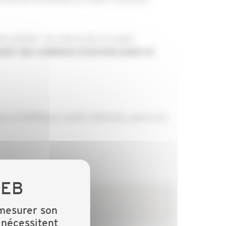
de chantier : sur chacun de ces sujets
antir des conditions d'activité justes et
 la CAPEB qui a veillé à défendre, grâce à la
 mesurer son
 nécessitent