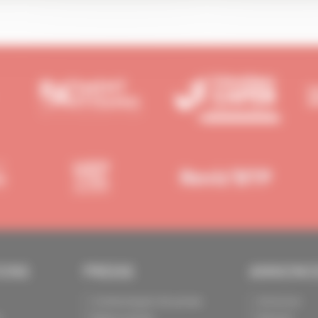
IONS
PRESSE
ANNONC
Communiqués de presse
Annoncer