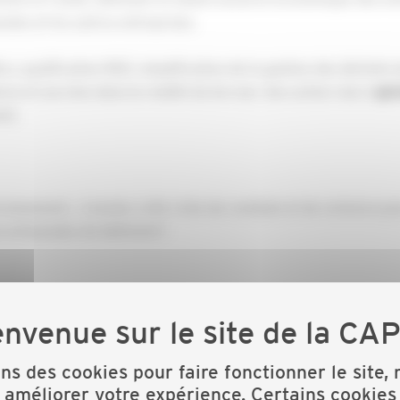
nales et les autres entreprises.
, qualification RGE, simplification de la gestion des déchets 
res et ancrées dans la réalité du terrain. Son action vise à
gar
nt.
onnement… L’année a été riche de combats et de victoires pour
s artisanales du bâtiment !
T DU BÂTIMENT
ons des cookies pour faire fonctionner le site,
 améliorer votre expérience. Certains cookies