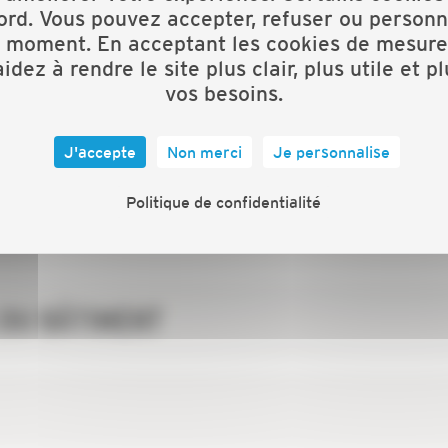
ord. Vous pouvez accepter, refuser ou personn
 ET DÉVELOPPEMENT DURABLE
t moment. En acceptant les cookies de mesure
idez à rendre le site plus clair, plus utile et p
vos besoins.
OI DANS L’ARTISANAT DU BÂTIMENT
J'accepte
Non merci
Je personnalise
Politique de confidentialité
 DU BÂTIMENT