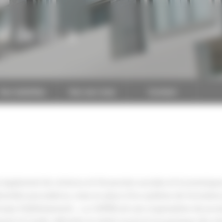
al de Loire
CAPEB
Nos batailles
Nos services
Contact
 également de victoires et d'avancées sociales et économiques
mnités journalières, mise en place d’un système de formation po
ncipe d'allotissement… La CAPEB est une organisation de proxi
ent et l’unité, défendre le statut social et économique des entr