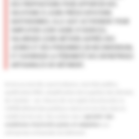
DES PROPOSITIONS POUR APPORTER DES
SOLUTIONS À LEURS PRÉOCCUPATIONS
QUOTIDIENNES. ELLE AGIT ACTIVEMENT POUR
SIMPLIFIER LEUR CADRE D’EXERCICE,
VALORISER LEURS MÉTIERS AUPRÈS DES
JEUNES ET DES PERSONNES EN RECONVERSION,
ET FAVORISER LA PÉRENNITÉ DES ENTREPRISES
ARTISANALES DU BÂTIMENT.
Accès au marché, sous-traitance, marchés publics,
qualification RGE, simplification de la gestion des déchets
de chantier : sur chacun de ces sujets structurants, la
CAPEB défend des positions claires et ancrées dans la
réalité du terrain. Son action vise à
garantir des
aux
conditions d'activité justes et adaptées
entreprises artisanales du bâtiment.