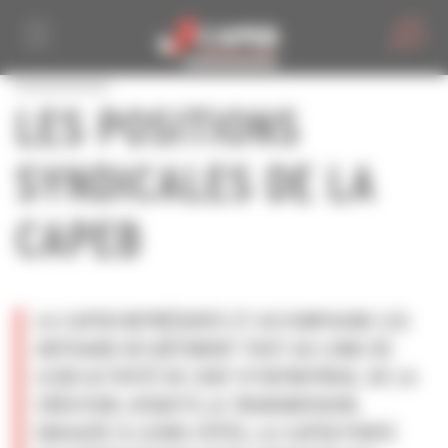
Personnaliser la gestion des cookies
LES POSITIONS
SYNDICALES DE LA
CAPEB
LA CAPEB REPRÉSENTE ET ACCOMPAGNE LES
ARTISANS DU BÂTIMENT TOUT AU LONG DE
LEUR ACTIVITÉ DE CHEF D’ENTREPRISE, DE LA
CRÉATION JUSQU’À LA TRANSMISSION.
ENGAGÉE À LEURS CÔTÉS, LA CAPEB PORTE