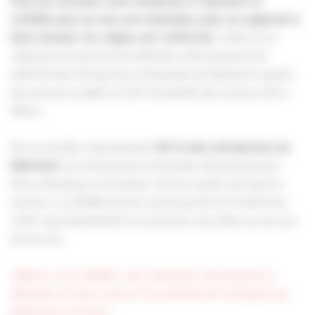
Plus les artisans sont nombreux à rejoindre la
CAPEB, plus sa voix est entendue, plus sa capacité à
. Cette force
faire évoluer les règles est renforcée
collective lui permet de défendre efficacement les
intérêts des entreprises artisanales du bâtiment auprès
des pouvoirs publics et de l’ensemble des acteurs de la
filière.
Parce qu’elles représentent
96 % des entreprises du
, les entreprises artisanales doivent pouvoir
bâtiment
être entendues à la hauteur de leur poids réel dans le
secteur. La CAPEB est leur porte-parole et transforme
cette représentativité en avancées concrètes au service
du terrain.
Adhérer à la CAPEB, c’est contribuer directement à
défendre et faire avancer les intérêts de l’artisanat du
bâtiment en France.