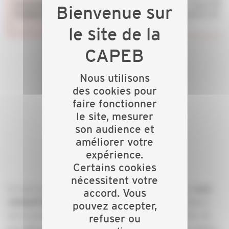
Nous utilisons
des cookies pour
faire fonctionner
le site, mesurer
son audience et
améliorer votre
expérience.
Certains cookies
nécessitent votre
En tant qu'organisation patronale, la CAPEB est le
seul
accord. Vous
qui élabore
collectif dédié aux artisans du bâtiment
pouvez accepter,
ses propositions à partir des besoins et des attentes de
refuser ou
ses adhérents, puis les porte auprès des pouvoirs publics