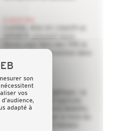
20 JUILLET 2026
CAPEB, IRIS-ST, CNATP et
OPPBTP unissent leurs
forces pour faire des TPE la
priorité de la prévention dans
le bâtiment
 mesurer son
6 JUILLET 2026
 nécessitent
Rénovation énergétique : la
aliser vos
 d’audience,
CAPEB et Crédit Agricole
lus adapté à
Personal Finance & Mobility
s’allient pour lever le frein du
financement des travaux