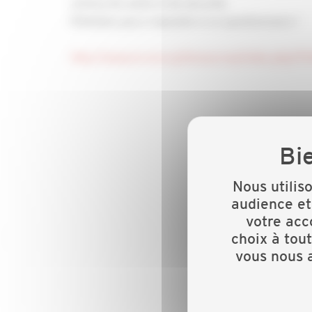
actions de santé et de sécurité.
N’hésitez pas à répondre à ce questionnaire !
http://www.iris-st.org/limesurvey/index.php/171
Nous utilis
audience et
votre acc
choix à tou
vous nous a