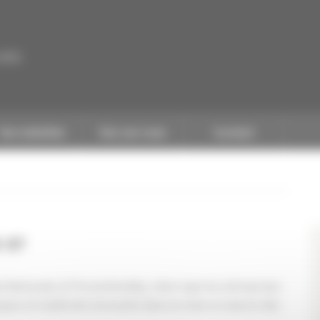
CAPEB
Nos batailles
Nos services
Contact
S ST
p Nationale et Preventionbtp, interroge les entreprises
riques et matériels innovants dans la mise en œuvre des