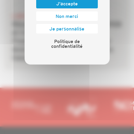
J'accepte
6 JUILLET 2026
Non merci
Rénovation énergétique : la CAPEB
Je personnalise
et Crédit Agricole Personal
Finance & Mobility s’allient pour
Politique de
confidentialité
lever le frein du financement des
travaux