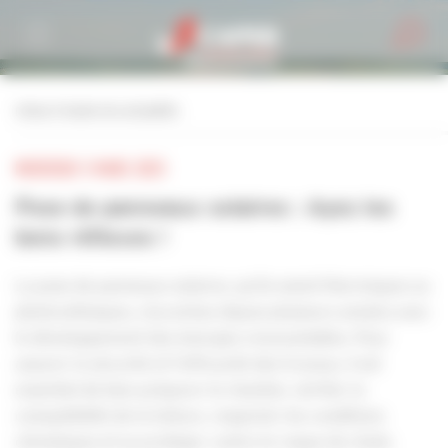
Personnaliser la gestion des cookies
retour à toutes les actualités
MERCREDI 5 MARS 2025
Pose de panneaux solaires : Ayez les
bons réflexes !
La pose de panneaux solaires, qu’ils soient thermiques ou
photovoltaïques, s’accentue depuis plusieurs années avec
le développement des énergies renouvelables. Pour
assurer la sécurité et l’efficacité des travaux, il est
essentiel de bien préparer le chantier, vérifier la
compatibilité de la toiture, respecter les conditions
climatiques et se protéger contre le risque de chute.