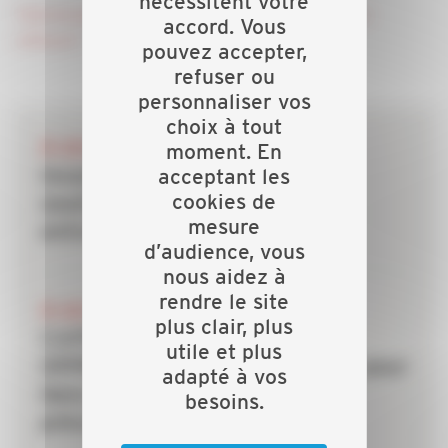
nécessitent votre
Téléchargez le dossier "Photovoltaïque - les bons
accord. Vous
réflexes".
pouvez accepter,
refuser ou
personnaliser vos
choix à tout
28 JUILLET 2026
moment. En
acceptant les
Incendies : les dispositifs de
cookies de
soutien mobilisés pour les
mesure
entreprises du bâtiment
d’audience, vous
nous aidez à
rendre le site
20 JUILLET 2026
plus clair, plus
CAPEB, IRIS-ST, CNATP et
utile et plus
OPPBTP unissent leurs forces pour
adapté à vos
faire des TPE la priorité de la
besoins.
prévention dans le bâtiment