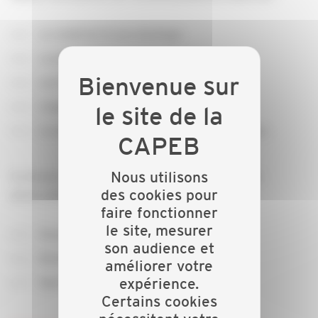
Le matériel et son stockage
La préparation du chantier
Les formations liées à cette activité
L'approvisionnement et l'installation
La maintenance et l'entretien des panneaux.
Nous utilisons
Ce dossier complète les autres parties du dossier
des cookies pour
photovoltaïque :
faire fonctionner
le site, mesurer
Assurances et qualifications
son audience et
Démarches et conformités
améliorer votre
expérience.
Spécificités techniques
Certains cookies