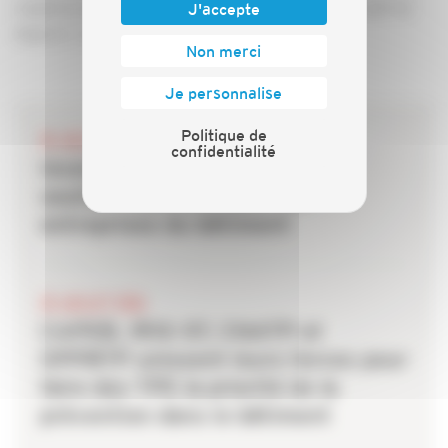
capeb-projet-de-loi-sapin-10-juin-2016-vd.pdf "Projet loi
J'accepte
Sapin 2 : victoire de la CAPEB")
Non merci
Je personnalise
Politique de
28 JUILLET 2026
confidentialité
Incendies : les dispositifs de
soutien mobilisés pour les
entreprises du bâtiment
20 JUILLET 2026
CAPEB, IRIS-ST, CNATP et
OPPBTP unissent leurs forces pour
faire des TPE la priorité de la
prévention dans le bâtiment