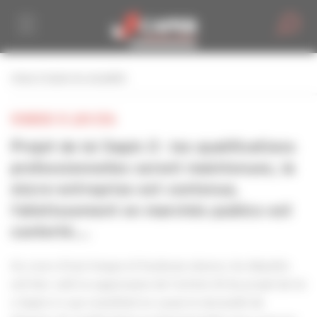
Personnaliser la gestion des cookies
retour à toutes les actualités
VENDREDI 10 JUIN 2016
Projet de loi Sapin 2 : les qualifications
professionnelles seront maintenues, la
micro-entreprise est contenue,
l’allotissement en marchés publics est
conforté….
Au cours d’une longue et houleuse séance, les députés
ont hier voté la suppression de l’article 43 du projet de loi
« Sapin 2 » qui remettait en cause la nécessité de