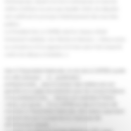
d’entreprises. Quant à la micro-entreprise, le seuil du
chiffre d’affaire ne sera pas doublé. Enfin, les députés
ont reaffirmé le principe d’allotissement des marchés
publics.
Le Président de La CAPEB, dont le réseau s’était
fortement mobilisé, s’en félicite et déclare : « Nous avons
su convaincre et la sagesse et le bon sens l’ont emporté
contre les idéaux irréalistes. »
Hier à l’Assemblée Nationale, la voix de la CAPEB a porté
et a été entendue :
« la
_qualification
professionnelle__dans le secteur des métiers est une
garantie et un gage de protection pour les consommateurs
et les professionnels_ » déclare son président Patrick
Liébus, qui ajoute_« Si la CAPEB se réjouit d’avoir été
entendue à l’Assemblée Nationale, elle restera cependant
vigilante tant que le projet de loi n’aura pas été
définitivement adopté_ ».