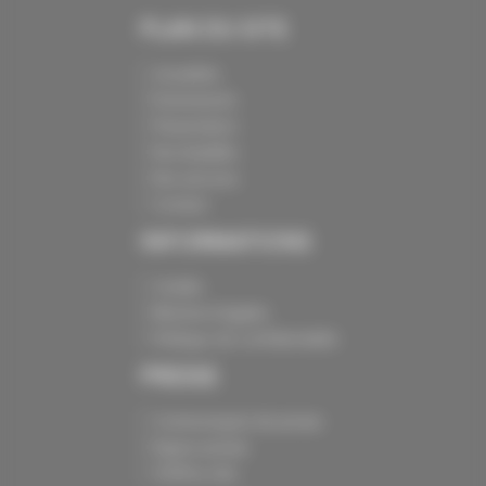
PLAN DU SITE
Actualités
Événements
Présentation
Nos batailles
Nos services
Contact
INFORMATIONS
Crédits
Mentions légales
Politique de confidentialité
PRESSE
Communiqués de presse
Espace presse
Chiffres clés