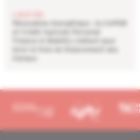
6 JUILLET 2026
Rénovation énergétique : la CAPEB
et Crédit Agricole Personal
Finance & Mobility s’allient pour
lever le frein du financement des
travaux