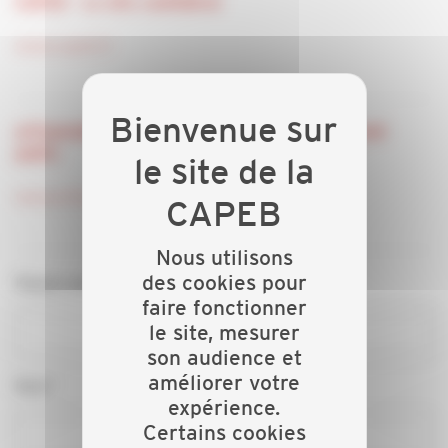
CAPEB - Le site confédéral
www.capeb.fr
artisansdubatiment.com - Le site Internet grand
public
www.artisansdubatiment.com
Nous utilisons
des cookies pour
Raison sociale*
faire fonctionner
le site, mesurer
son audience et
améliorer votre
Nom*
expérience.
Certains cookies