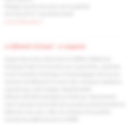
Philippe Hyerlé, Directeur de la publicité
01 53 60 50 57 / 06 08 56 78 09
p.hyerle@capeb.fr
Le Bâtiment Artisanal - Le magazine
Organe de presse officiel de la CAPEB, le Bâtiment
Artisanal traite à la fois de la vie corporative, syndicale
et de l’évolution technique et technologique de tous les
secteurs du bâtiment à travers des rubriques régulières
assurées par notre équipe rédactionnelle.
Diffusé à 81 000 exemplaires (OJD) par abonnement,
notre mensuel est en tête de la presse professionnelle du
bâtiment avec pour cible, les artisans et les petites
entreprises adhérents de la CAPEB