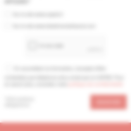
ARTISANS*
Sur le site www.capeb.fr
Sur le site www.lebatimentartisanal.com
En soumettant ce formulaire, j’accepte d'être
contacté(e) par téléphone et/ou email par la CAPEB. Pour
en savoir plus, consultez notre
politique de confidentialité
*Informations
ENVOYER
obligatoires