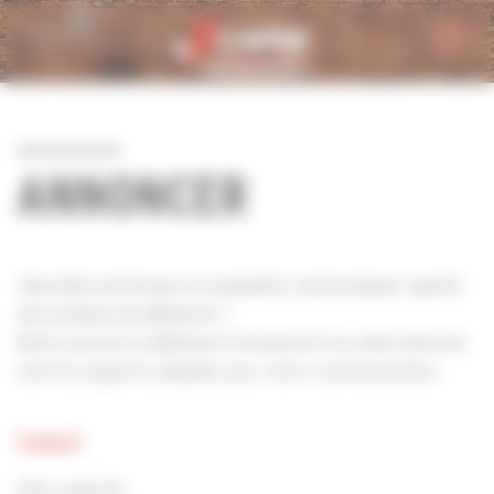
Personnaliser la gestion des cookies
ANNONCER
Vous êtes annonceur et souhaitez communiquer auprès
des artisans du bâtiment ?
Notre journal Le Bâtiment Artisanal et nos sites Internet
sont les supports adaptés pour votre communication.
Contact
Pôle publicité