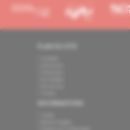
PLAN DU SITE
Actualités
Evénements
Présentation
Nos batailles
Nos services
Contact
INFORMATIONS
Crédits
Mentions légales
Politique de confidentialité