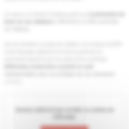
Ce mois-ci, le dossier Pratique porte sur
la prévention du
PROTÉGEZ VOTRE AUDITION
bruit sur les chantiers :
AU TRAVAIL.
Sur les chantiers ou dans les ateliers, les artisans du BTP
et du Paysage subissent le bruit occasionnel ou
permanent générés par les outils et les machines.
Différentes protections existent et sont
indispensables pour se protéger de ces nuisances
sonores.
Devenez adhérent pour accéder au contenu de
cette page.