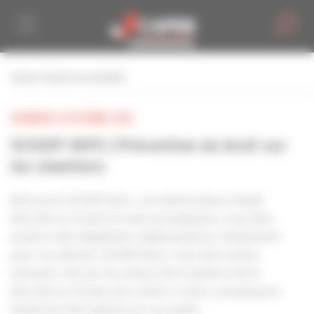
Personnaliser la gestion des cookies
retour à toutes les actualités
VENDREDI 18 OCTOBRE 2024
SCOOP INFO | Prévention du bruit sur
les chantiers
Découvrez SCOOP Infos : vos interlocuteurs Santé
Sécurité au Travail. En tant qu’employeur, vous êtes
soumis à des obligations réglementaires, notamment
pour vos salariés. SCOOP Infos, c’est votre mémo
mensuel, créé par les acteurs de la Santé et de la
Sécurité au Travail, pour porter à votre connaissance
toutes les informations sur ces sujets.