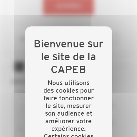
ADHÉREZ
ou si vous êtes déjà adhérent
CONNECTEZ-VOUS
GRÂCE À LA CAPEB :
Nous utilisons
des cookies pour
j’échange avec mes collègues
faire fonctionner
je forme mon équipe pour rester innovant
le site, mesurer
je dispose d’un appui technique et d’une aide
juridique personnalisée
son audience et
j’économise du temps et de l’argent
améliorer votre
j’accède à des qualifications professionnelles
expérience.
adaptées à mes besoins
Certains cookies
je conseille au mieux mes clients dans la