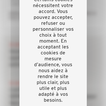
concrétisation de leurs projets
nécessitent votre
accord. Vous
Adhérez à la CAPEB, réseau de proximité, faites le
pouvez accepter,
choix de réussir !
refuser ou
personnaliser vos
choix à tout
moment. En
28 JUILLET 2026
acceptant les
Incendies : les dispositifs de
cookies de
soutien mobilisés pour les
mesure
d’audience, vous
entreprises du bâtiment
nous aidez à
rendre le site
plus clair, plus
20 JUILLET 2026
utile et plus
CAPEB, IRIS-ST, CNATP et
adapté à vos
OPPBTP unissent leurs forces pour
besoins.
faire des TPE la priorité de la