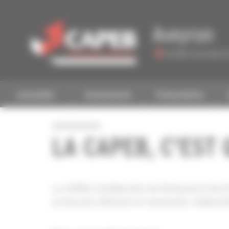
Personnaliser la gestion des cookies
Aveyron
Accéder à une autre 
Actualités
Evénements
Présentation
LA CAPEB, C'EST 
La CAPEB, Confédération de l'Artisanat et des Pe
promouvoir, défendre et représenter. Indépenda