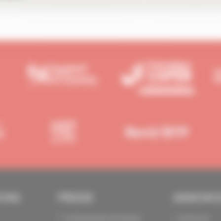
IONS
PRESSE
ANNONC
Communiqués de presse
Annoncer