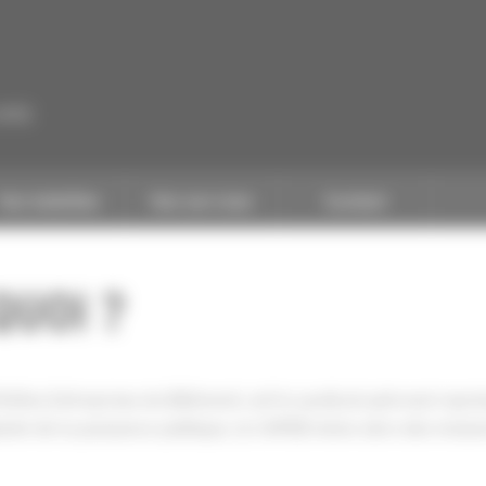
CAPEB
Nos batailles
Nos services
Contact
QUOI ?
tites Entreprises du Bâtiment, est le syndicat patronal représ
nte de la puissance publique, la CAPEB mène alors des mission