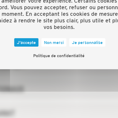
 améliorer votre expérience. Certains cookies
ord. Vous pouvez accepter, refuser ou personn
t moment. En acceptant les cookies de mesure
idez à rendre le site plus clair, plus utile et p
vos besoins.
 NATIONALE ?
J'accepte
Non merci
Je personnalise
Politique de confidentialité
CAPEB ?
TIONAUX
SANAT