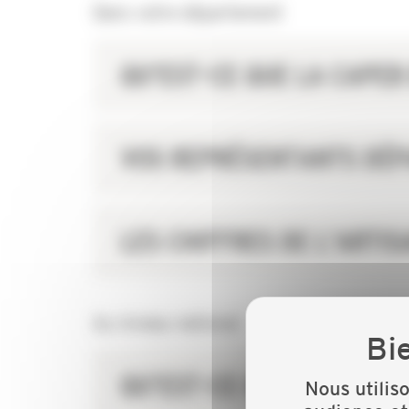
Dans votre département
QU'EST-CE QUE LA CAPE
VOS REPRÉSENTANTS DÉ
LES CHIFFRES DE L'ARTI
Au niveau national
QU'EST-CE QU'UNE ORGAN
Nous utilis