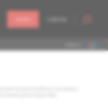
J'ADHÈRE
CONNEXION
MEMBRE DE
entant l'artisanat du bâtiment. Ses missions :
s d’intérêt général depuis 1946.