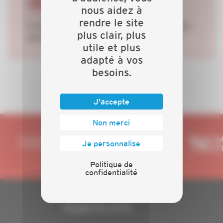
4627
nous aidez à
rendre le site
CHIFFRE D'AFFAIRES ENTREPRISE
plus clair, plus
MOINS DE 20 SALARIÉS
utile et plus
adapté à vos
besoins.
J'accepte
Non merci
Je personnalise
Politique de
confidentialité
PLAN DU SITE