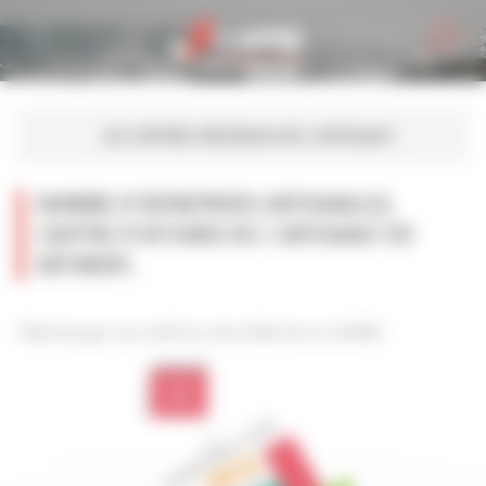
Personnaliser la gestion des cookies
NOMBRE D’ENTREPRISES ARTISANALES,
CHIFFRE D'AFFAIRES DE L’ARTISANAT DU
BÂTIMENT,
Télécharger les chiffres clés 2016 de la CAPEB