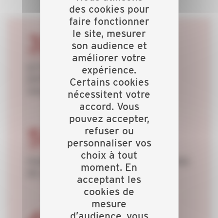
des cookies pour
faire fonctionner
le site, mesurer
32477
son audience et
améliorer votre
EFFECTIF DES SALARIÉS DES
expérience.
ENTREPRISES DE MOINS DE 20
Certains cookies
SALARIÉS
nécessitent votre
accord. Vous
pouvez accepter,
refuser ou
58%
personnaliser vos
choix à tout
PART DES ENTREPRISES DE MOINS
moment. En
DE 20 SALARIÉS
acceptant les
cookies de
mesure
d’audience, vous