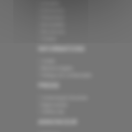
Actualités
Evénements
Présentation
Nos batailles
Nos services
Contact
INFORMATIONS
Crédits
Mentions légales
Politique de confidentialité
PRESSE
Communiqués de presse
Espace presse
Chiffres clés
ANNONCEUR