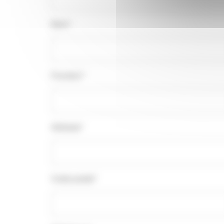
Nom*
Fonction*
Adresse*
Code postal*