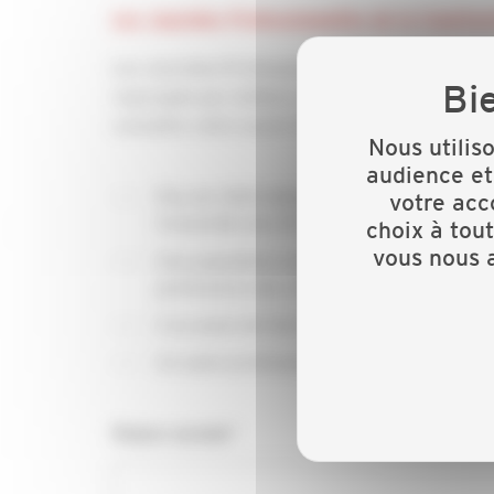
Les Journées Professionnelles de la Construc
Les Journées Professionnelles de la Constructi
regroupés par métiers. En relation directe avec 
connaître votre savoir-faire.
Nous utilis
audience et
Plus de 3000 délégués prescripteurs de l
votre acc
l’ensemble des 95 CAPEB départementale
choix à tou
vous nous a
Une population exclusivement professionne
partenaires des chefs d’entreprise
L’occasion de faire des démonstrations de
Un salon professionnel ouvert aux artisan
Raison sociale*