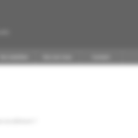
CAPEB
Nos batailles
Nos services
Contact
ns du bâtiment ?