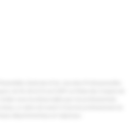
’Assemblée Générale et les Journées Professionnelles
re, les 19, 20 et 21 avril 2017 au Palais des Congrès de
rendez-vous incontournable pour les professionnels.
veau, ce salon est ouvert à tous les professionnels du
tisans départementaux et régionaux.