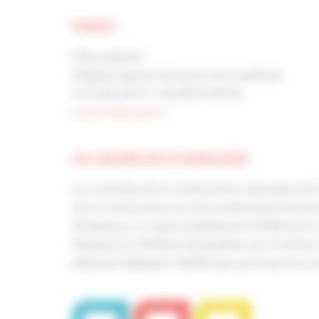
Contact
Pôle publicité
Philippe Hyerlé, Directeur de la publicité
01 53 60 50 57 / 06 08 56 78 09
p.hyerle@capeb.fr
Les Journées de la Construction
Les Journées de la Construction regrouperont l
de la Construction lors d’un événement d’envergu
Strasbourg. Le salon du Bâtiment CAPEB est le 
Déployé sur 5000m2 d'exposition sur le même ni
bâtiment délégués CAPEB ainsi qu'à tous les ar