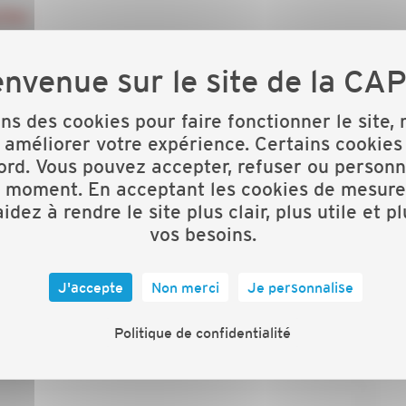
tion
on sont le rassemblement des chefs d’entreprise CAPEB
les artisans, ces journées sont l’occasion de faire
ons des cookies pour faire fonctionner le site,
 améliorer votre expérience. Certains cookies
a CAPEB sur l’ensemble des JPC représentant
ord. Vous pouvez accepter, refuser ou personn
s
t moment. En acceptant les cookies de mesure
idez à rendre le site plus clair, plus utile et p
lle, la présence de nombreux conjoints, véritables
vos besoins.
 vos produits et de présenter vos innovations
J'accepte
Non merci
Je personnalise
s du département et de la région
Politique de confidentialité