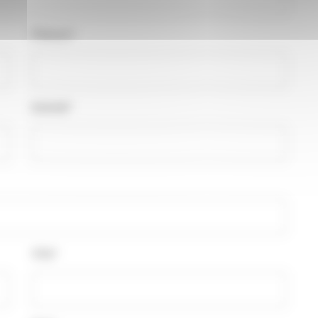
Prénom*
Activité*
Ville*