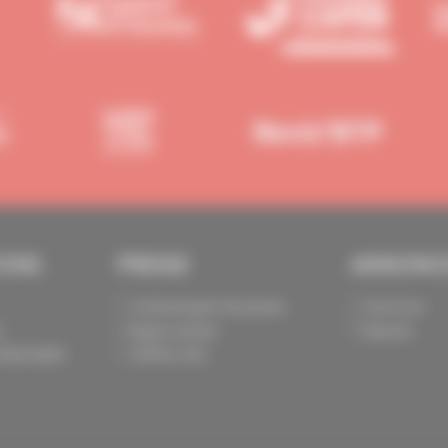
IONS
PRESSE
ANNONC
Communiqués de presse
Annoncer
s
Espace presse
Exposer
identialité
Chiffres clés