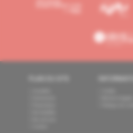
PLAN DU SITE
INFORMAT
Actualités
Crédits
Evénements
Mentions légale
Présentation
Politique de conf
Nos batailles
Nos services
Contact