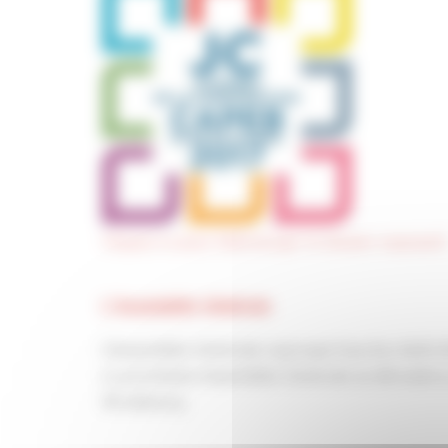
Cliquez ici pour télécharger le dossier exposant
L’Assemblée Générale
L’Assemblée Générale regroupe tous les chefs d’
La prochaine Assemblée Générale se déroulera, l
Strasbourg.