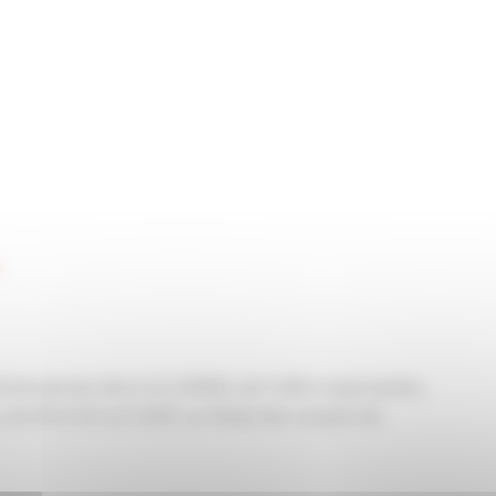
entreprises élus à la CAPEB, soit 1 200 congressistes.
es 19 et 20 avril 2017, au Palais des congrès de