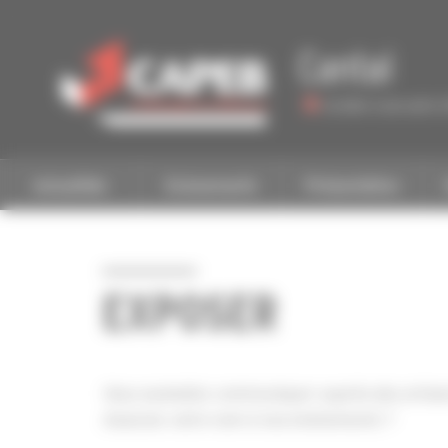
Personnaliser la gestion des cookies
Cantal
Accéder à une autre 
Actualités
Evénements
Présentation
EXPOSER
Vous souhaitez communiquer auprès des artisa
Associez votre nom à nos événements ?