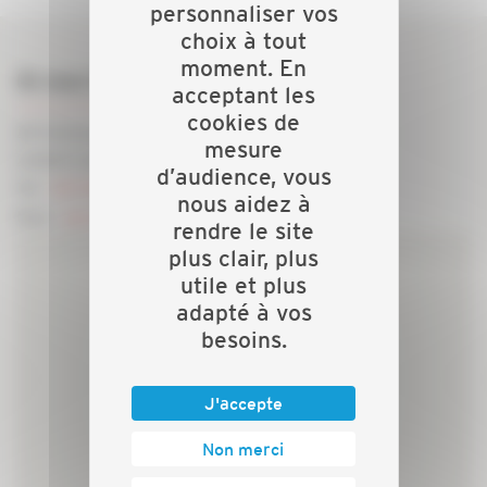
personnaliser vos
choix à tout
moment. En
Où nous trouver ?
acceptant les
cookies de
28 Avenue d'Auvergne
mesure
23000 GUERET
d’audience, vous
Tel -
05 55 51 18 58
nous aidez à
Mail -
secretariat@capeb23.fr
rendre le site
plus clair, plus
utile et plus
adapté à vos
besoins.
J'accepte
Non merci