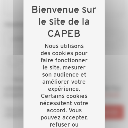
Département*
CAPEB CREUSE
Nous utilisons
des cookies pour
faire fonctionner
le site, mesurer
son audience et
En soumettant ce formulaire, j’accepte d'être
améliorer votre
contacté(e) par téléphone et/ou email par la CAPEB. Pour
expérience.
en savoir plus, consultez notre
politique de confidentialité
Certains cookies
nécessitent votre
*Informations
accord. Vous
ENVOYER
obligatoires
pouvez accepter,
refuser ou