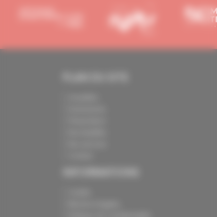
PLAN DU SITE
Actualités
Evénements
Présentation
Nos batailles
Nos services
Contact
INFORMATIONS
Crédits
Mentions légales
Politique de confidentialité