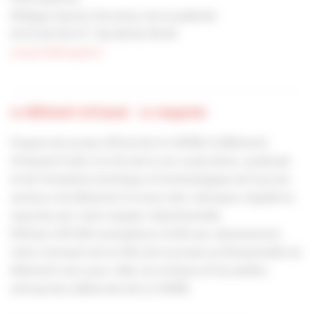
Philippe Hyerlé, Directeur de la publicité
01 53 60 50 57 / 06 08 56 78 09
p.hyerle@capeb.fr
Le Bâtiment Artisanal - Le magazine
Organe de presse officiel de la CAPEB, le Bâtiment
Artisanal traite à la fois de la vie corporative, syndicale
et de l’évolution technique et technologique de tous les
secteurs du bâtiment à travers des rubriques régulières
assurées par notre équipe rédactionnelle.
Diffusé à 81 000 exemplaires (OJD) par abonnement,
notre mensuel est en tête de la presse professionnelle du
bâtiment avec pour cible, les artisans et les petites
entreprises adhérents de la CAPEB