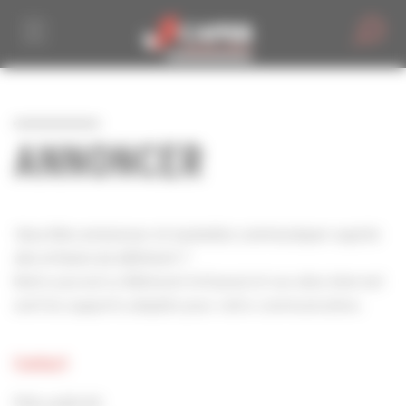
Personnaliser la gestion des cookies
ANNONCER
Vous êtes annonceur et souhaitez communiquer auprès
des artisans du bâtiment ?
Notre journal Le Bâtiment Artisanal et nos sites Internet
sont les supports adaptés pour votre communication.
Contact
Pôle publicité