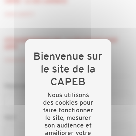
CAPEB - Le site confédéral
www.capeb.fr
artisansdubatiment.com - Le site Internet grand
public
www.artisansdubatiment.com
Raison sociale*
Nous utilisons
des cookies pour
faire fonctionner
Nom*
le site, mesurer
son audience et
améliorer votre