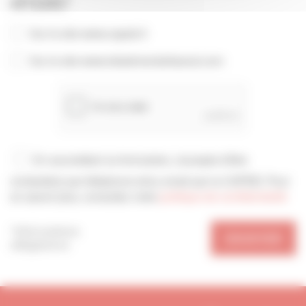
ARTISANS*
Sur le site www.capeb.fr
Sur le site www.lebatimentartisanal.com
En soumettant ce formulaire, j’accepte d'être
contacté(e) par téléphone et/ou email par la CAPEB. Pour
en savoir plus, consultez notre
politique de confidentialité
*Informations
ENVOYER
obligatoires