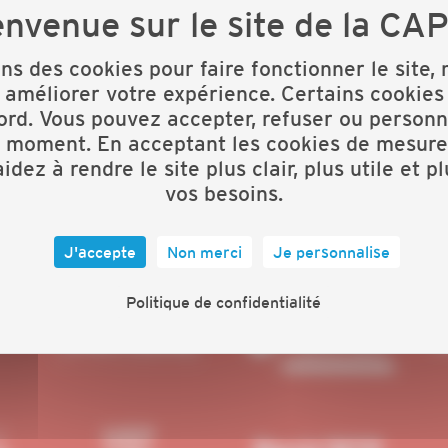
 aujourd’hui une place unique dans la défense des
 leurs combats, prépare leur avenir et les accompagne
nt-goût des surprises que nous vous réservons pour
ons des cookies pour faire fonctionner le site,
but ! Retenez la date : mardi 29 septembre 2026.
 améliorer votre expérience. Certains cookies
ord. Vous pouvez accepter, refuser ou personn
 80 ans : Les Folies Gruss, un lieu qui incarne un
t moment. En acceptant les cookies de mesure
n au cœur du Bois de Boulogne.
idez à rendre le site plus clair, plus utile et p
vos besoins.
J'accepte
Non merci
Je personnalise
Politique de confidentialité