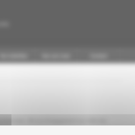
CAPEB
Nos batailles
Nos services
Contact
p historique : 80 ans d’engagement aux côtés des