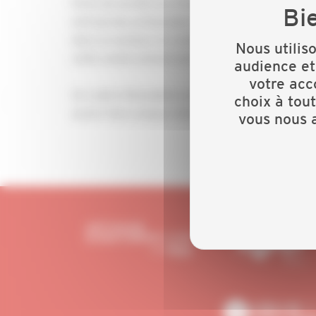
Forte de ses 80 ans d’histoire, la CAPEB occupe
entreprises artisanales du bâtiment. Elle porte
dans un secteur en constante évolution. Un ava
Nous utilis
cette année anniversaire… et ce n’est que le dé
audience et
votre acc
Un cadre d’exception pour célébrer ensemble nos
choix à tou
savoir-faire unique mêlant tradition et créatio
vous nous a