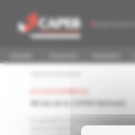
Personnaliser la gestion des cookies
Accéder à une autre 
Actualités
Événements
Présentation
retour à tous les événements
DU 29 AU 30 SEPTEMBRE 2026
80 ans de la CAPEB Nationale
En septembre prochain, nous franchirons un ca
artisans du bâtiment.