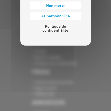
Actualités
Non merci
Evénements
Présentation
Je personnalise
Nos batailles
Politique de
Nos services
confidentialité
Contact
INFORMATIONS
Crédits
Mentions légales
Politique de confidentialité
PRESSE
Communiqués de presse
Espace presse
Chiffres clés
ANNONCEUR