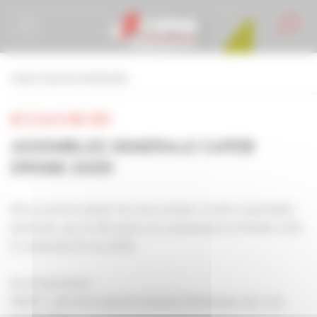
Personnaliser la gestion des cookies
retour à tous les événements
DU 23 AU 24 MAI 2025
ASSEMBLEE GENERALE CAPEB
DROME 2025
Nous avons le plaisir de vous convier à notre assemblée
générale, qui se déroulera au camping de la Pinède à Die
le vendredi 23 mai 2025.
Au programme :
14h30 : café d'accueil et moment d'échange avec nos