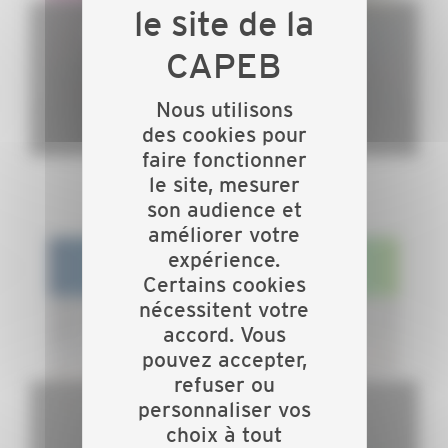
Mondial des métiers 2024
Nous utilisons
Eurexpo Lyon
des cookies pour
faire fonctionner
le site, mesurer
DU 05 AU 08 DÉCEMBRE 2024
son audience et
améliorer votre
expérience.
Certains cookies
nécessitent votre
accord. Vous
pouvez accepter,
refuser ou
personnaliser vos
1ère journée du réemploi
choix à tout