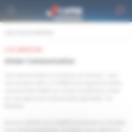
Personnaliser la gestion des cookies
retour à tous les événements
LE 30 JANVIER 2026
Atelier Communication
Une communication ne se fait pas au marteau… mais
avec les bons outils. La CAPEB Gard organise un atelier
communication dédié aux artisans du bâtiment, animé
par une agence de communication spécialisée : les
Illuminés
Dans un contexte où la visibilité est devenue un véritable
levier de développement, cet atelier a pour objectif de