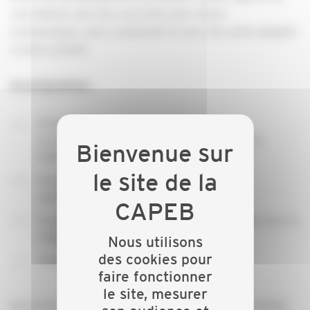
vous donner des clés concrètes pour mieux
communiquer, sans complexité et avec des outils adaptés
à votre activité.
Au programme :
Présentation de l’agence et de son
accompagnement auprès des entreprises du
bâtiment
Découverte d’outils de communication
spécifiquement pensés pour les artisans
Focus sur Google My Business, indispensable pour la
visibilité locale
Nous utilisons
des cookies pour
Temps d’échanges et questions/réponses
faire fonctionner
le site, mesurer
Des tarifs préférentiels réservés aux adhérents CAPEB