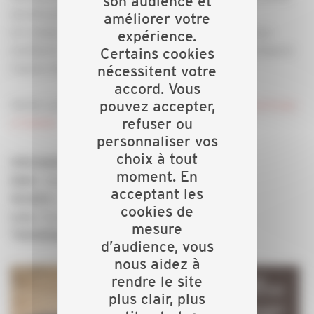
son audience et
seront présentés lors de l’atelier.
améliorer votre
Un rendez-vous pratique, sans discours inutile, pour
expérience.
améliorer votre communication aujourd’hui et préparer
Certains cookies
l’avenir de votre entreprise.
nécessitent votre
accord. Vous
pouvez accepter,
Atelier gratuit nécessitant votre inscription :
je participe
refuser ou
à l'atelier
personnaliser vos
choix à tout
Informations pratiques à retenir :
moment. En
: Vendredi 30 janvier
Date
acceptant les
: à partir de 9h30
Horaire
cookies de
: locaux de la CAPEB Gard
Lieu
mesure
: Communication
Thématique
d’audience, vous
nous aidez à
rendre le site
plus clair, plus