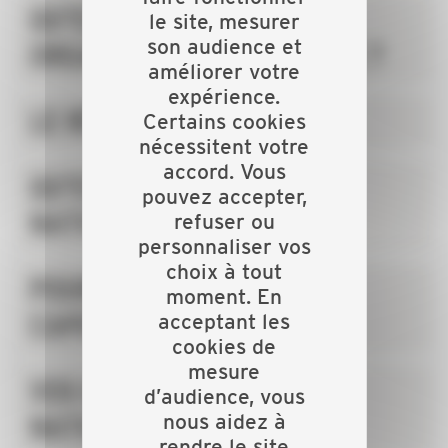
QU'EST-CE QU'UNE
le site, mesurer
son audience et
ORGANISATION PATRONALE ?
améliorer votre
expérience.
LE RÉSEAU DE LA CAPEB
Certains cookies
nécessitent votre
accord. Vous
QU'EST-CE QUE LA CAPEB
pouvez accepter,
NATIONALE ?
refuser ou
personnaliser vos
choix à tout
POURQUOI ADHÉRER À LA
moment. En
CAPEB ?
acceptant les
cookies de
mesure
VOS REPRÉSENTANTS
d’audience, vous
nous aidez à
NATIONAUX
rendre le site