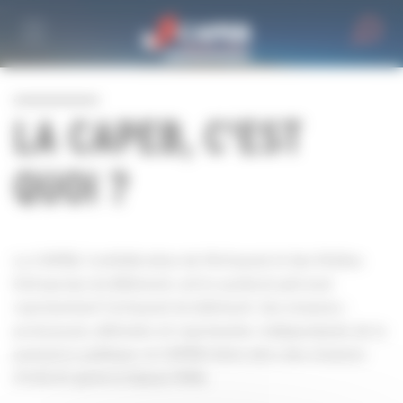
Personnaliser la gestion des cookies
LA CAPEB, C'EST
QUOI ?
La CAPEB, Confédération de l'Artisanat et des Petites
Entreprises du Bâtiment, est le syndicat patronal
représentant l'artisanat du bâtiment. Ses missions :
promouvoir, défendre et représenter. Indépendante de la
puissance publique, la CAPEB mène alors des missions
d’intérêt général depuis 1946.