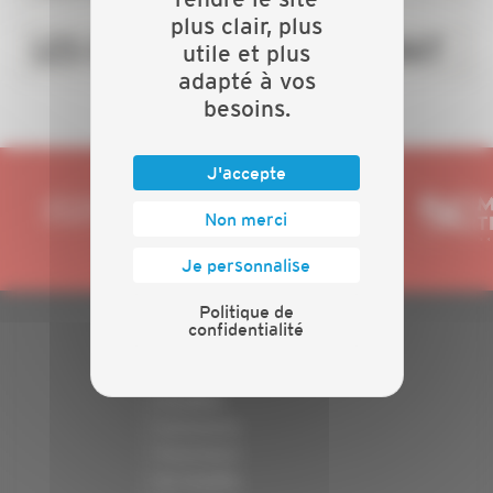
plus clair, plus
LES CHIFFRES DE L'ARTISANAT
utile et plus
adapté à vos
besoins.
J'accepte
Non merci
Je personnalise
Politique de
confidentialité
PLAN DU SITE
Actualités
Evénements
Présentation
Nos batailles