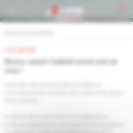
Personnaliser la gestion des cookies
retour à tous les événements
LE 03 JUIN 2022
Biosys, quand l'habitat prend soin de
vous !
Confronté à de nouveaux enjeux sociétaux et
environnementaux, le secteur de la construction est en
pleine mutation.
Portés par l'écoconstruction et les politiques, les
matériaux biosourcés se retrouvent au premier plan et
semblent avoir un bel avenir dans le secteur de la