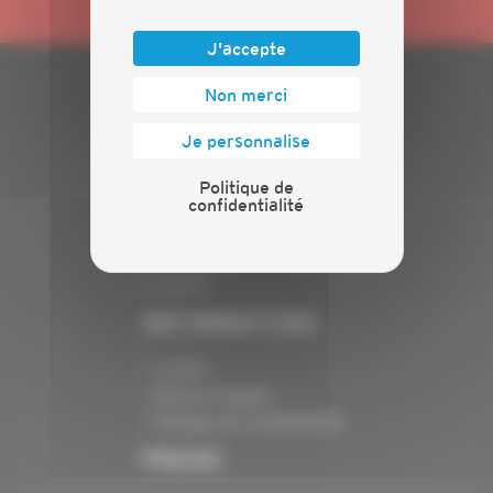
J'accepte
Non merci
PLAN DU SITE
Je personnalise
Actualités
Evénements
Politique de
confidentialité
Présentation
Nos batailles
Nos services
Contact
INFORMATIONS
Crédits
Mentions légales
Politique de confidentialité
PRESSE