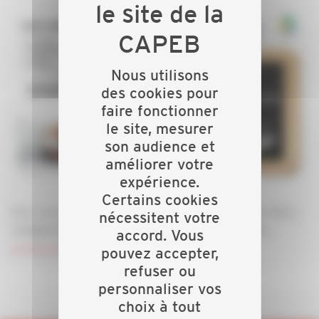
Nous utilisons
des cookies pour
faire fonctionner
le site, mesurer
son audience et
améliorer votre
expérience.
Certains cookies
Pour vous inscrire, merci de prendre contact avec Marc
nécessitent votre
CHOBAUX, juriste au 03 25 76 27 80 ou par email :
accord. Vous
juridique@capeb.fr
pouvez accepter,
refuser ou
personnaliser vos
choix à tout