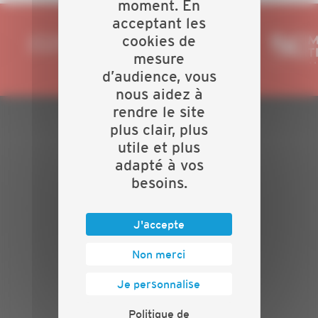
moment. En
acceptant les
cookies de
mesure
d’audience, vous
nous aidez à
rendre le site
plus clair, plus
PLAN DU SITE
utile et plus
adapté à vos
Actualités
besoins.
Evénements
Présentation
Nos batailles
J'accepte
Nos services
Non merci
Contact
INFORMATIONS
Je personnalise
Crédits
Politique de