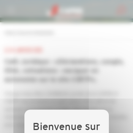
Personnaliser la gestion des cookies
retour à tous les événements
LE 24 JANVIER 2020
Café Juridique : «Déclarations, congés,
DNA, cotisations : naviguer en
autonomie sur le site CIBTP».
Chaque mois, Marc CHOBAUX, juriste de la CAPEB et
CNATP vous propose un sujet autour d'un café et de
quelques viennoiseries. Le but : Vous donner en un
minimum de temps, des infos juridiques, sociales, fiscales,
pour vos entreprises.