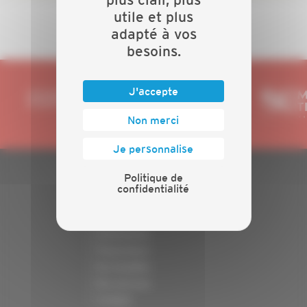
utile et plus
adapté à vos
besoins.
J'accepte
Non merci
Je personnalise
Politique de
confidentialité
PLAN DU SITE
Actualités
Evénements
Présentation
Nos batailles
Nos services
Contact