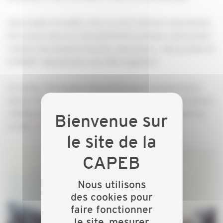
Vous voulez travailler avec la sous-traitance mais besoin
d'en savoir plus sur l'encadrement juridique contractuel :
contrat, documents à fournir, assurances... Nos juristes et
la MAAF répondront à vos interrogations !
Ce temps d'échanges interactifs pourra se poursuivre
autour d'un apéritif convivial qui verra naitre vos futures
collaborations ! Inscriptions nécessaires en cliquant sur
ce lien :
https://forms.gle/faPS8Jguz78hQhnb8
Nous utilisons
des cookies pour
faire fonctionner
le site, mesurer