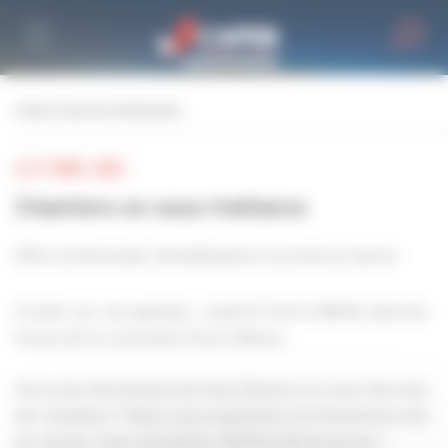
Personnaliser la gestion des cookies
retour à tous les événements
LE 27 AVRIL 2023
Chantiers en sous-traitance
Offre et Demande, Sensibilisation à la mise en œuvre
A noter sur vos agendas : Jeudi 27 Avril à 18h30, dans les
locaux de la concession Ford à Nîmes.
Vous avez des besoins de main d'œuvre ou vous cherchez
des chantiers ? Nous vous organisons cet évènement afin
de pouvoir vous rencontrer Chef.fes d'entreprises !