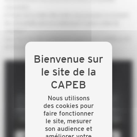
concession.
A l'issue de la visite, Mercedes vous propose un moment
de convivialité avec le traditionnel "casse-croûte de
chantier".
Inscrivez-vous dès maintenant auprès de la CAPEB au 03
25 76 27 80 !
Nous utilisons
des cookies pour
faire fonctionner
le site, mesurer
son audience et
améliorer votre