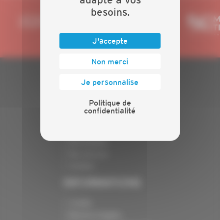
besoins.
J'accepte
Non merci
Je personnalise
PLAN DU SITE
Politique de
Actualités
confidentialité
Evénements
Présentation
Nos batailles
Nos services
Contact
INFORMATIONS
Crédits
Mentions légales