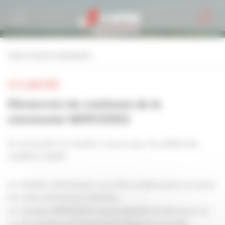
Personnaliser la gestion des cookies
retour à tous les événements
LE 14 JUIN 2022
Découvrez les coulisses de la
concession MERCEDES
En exclusivité, le chantier s'ouvre pour les adhérents
CAPEB & CNATP.
Ce chantier d'envergure a pu être réalisé grâce au savoir
faire des entreprises Auboises.
Les équipes MERCEDES vous proposent de découvrir en
avant première les locaux de la future et nouvelle