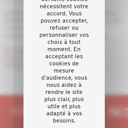
nécessitent votre
accord. Vous
A ne pas manquer ! La CAPEB revient cette année sur
pouvez accepter,
l'événement et accueillera les visiteurs au pavillon 1, sur
refuser ou
le stand J018. Au programme : des pitchs, des
personnaliser vos
animations, des temps forts avec less partenaires...
choix à tout
moment. En
Pour préparer votre programme de visites :
acceptant les
www.batimat.com
;
www.interclima.com
;
cookies de
www.ideobain.com
.
mesure
d’audience, vous
nous aidez à
rendre le site
plus clair, plus
utile et plus
adapté à vos
besoins.