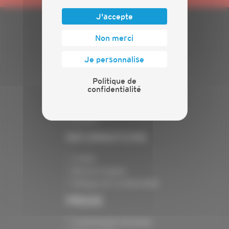
J'accepte
Non merci
PLAN DU SITE
Je personnalise
Actualités
Evénements
Politique de
Présentation
confidentialité
Nos batailles
Nos services
Contact
INFORMATIONS
Crédits
Mentions légales
Politique de confidentialité
PRESSE
Communiqués de presse