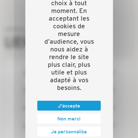
choix à tout
moment. En
acceptant les
cookies de
mesure
LIENS DIRECTS
d’audience, vous
nous aidez à
rendre le site
plus clair, plus
Actualités
utile et plus
adapté à vos
besoins.
Evénements
J'accepte
Nos batailles
Non merci
Nos services
Je personnalise