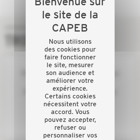
TROUVER
Nous utilisons
des cookies pour
faire fonctionner
le site, mesurer
son audience et
Professionnels - vous recherchez un
améliorer votre
collègue près de chez vous ?
expérience.
Particuliers - vous recherchez une
Certains cookies
entreprise locale ?
nécessitent votre
accord. Vous
pouvez accepter,
WWW.ARTISANS-DU-BATIMENT.COM
refuser ou
personnaliser vos