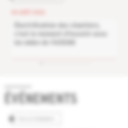
04 AOÛT 2026
Électrification des chantiers,
c'est le moment d'investir avec
les aides de l'ADEME
ÉVÉNEMENTS
TOUS LES ÉVÉNEMENTS