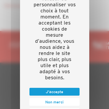
personnaliser vos
Télécharger le programme de laformation
choix à tout
moment. En
acceptant les
cookies de
mesure
d’audience, vous
nous aidez à
rendre le site
plus clair, plus
utile et plus
adapté à vos
besoins.
PLAN DU SITE
Actualités
J'accepte
Evénements
Présentation
Non merci
Nos batailles