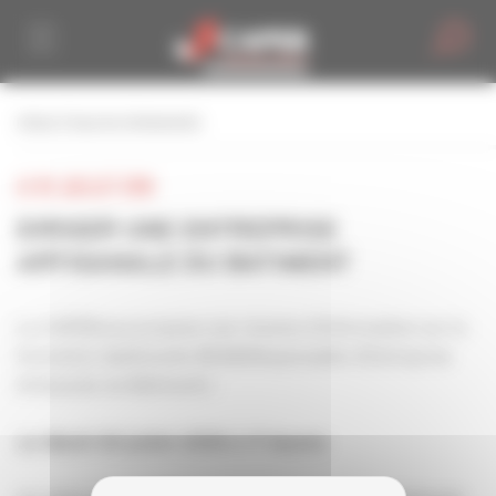
Personnaliser la gestion des cookies
retour à tous les événements
LE 03 JUILLET 2018
DIRIGER UNE ENTREPRISE
ARTISANALE DU BATIMENT
La CAPEBvous propose une réunion d'information sur la
formation diplômante REAB(Responsable d'Entreprise
Artisanale du Bâtiment) :
Le Mardi 03 juillet 2018 à 17 heures