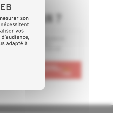
N ARTISAN ?
 mesurer son
 nécessitent
aliser vos
 d’audience,
Professionnels - vous recherchez un
lus adapté à
collègue près de chez vous ?
Particuliers - vous recherchez une
entreprise locale ?
RENDEZ-VOUS SUR