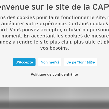
U
ons des cookies pour faire fonctionner le site,
 améliorer votre expérience. Certains cookies
ord. Vous pouvez accepter, refuser ou personn
t moment. En acceptant les cookies de mesure
idez à rendre le site plus clair, plus utile et p
Conjuguez les métiers du
vos besoins.
bâtiment au féminin !
J'accepte
Non merci
Je personnalise
PARTICIPER AU CONCOURS
Politique de confidentialité