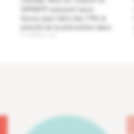
CAPEB, IRIS-ST, CNATP et
OPPBTP unissent leurs
forces pour faire des TPE la
priorité de la prévention dans
le bâtiment