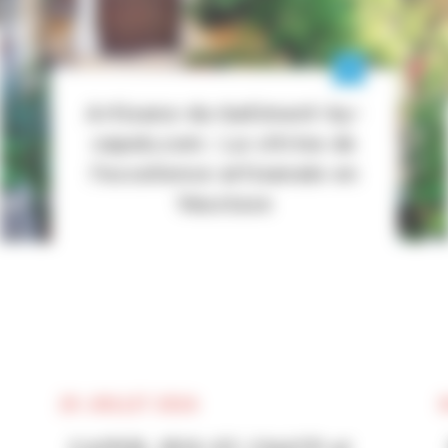
Artisans-du-batiment-by-
capeb.com : La vitrine de
l’excellence artisanale en
Vaucluse
20 JUILLET 2026