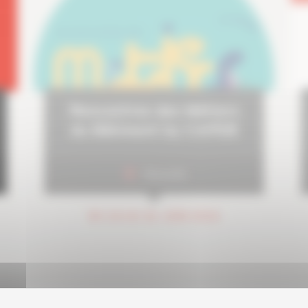
Rencontres des Métiers
du Bâtiment by CAPEB
Marseille
DU 24 AU 26 JUIN 2026