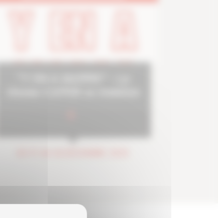
"Y EN A MARRE" - Le
réseau CAPEB se mobilise
DU 17 AU 18 DÉCEMBRE 2025