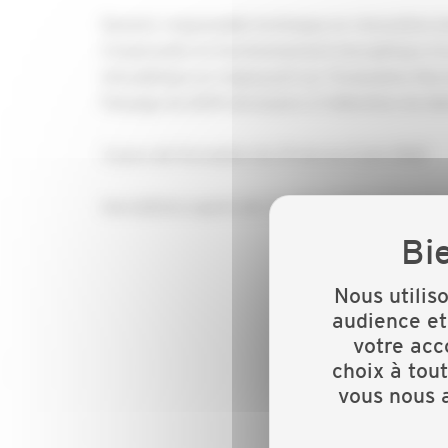
Devenir responsable technique en rénovation é
Comprendre le fonctionnement énergétique d’un
énergétique en s’appuyant sur l’évaluation the
Passage du QCM nécessaire à l’obtention du lab
3 jours de Formation du 31 mai au 2 juin 2022
Inscriptions auprès de Caroline CIAIS : formati
Nous utilis
audience et
votre acc
choix à tou
vous nous a