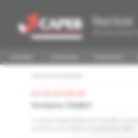
Personnaliser la gestion des cookies
Vaucluse
Accéder à une autre 
Actualités
Evénements
Présentation
retour à tous les événements
DU 31 MAI AU 02 JUIN 2022
Formation FEEBAT
Les bases indispensables pour travailler sur le
au QCM en vue d’obtenir la qualification "RGE".