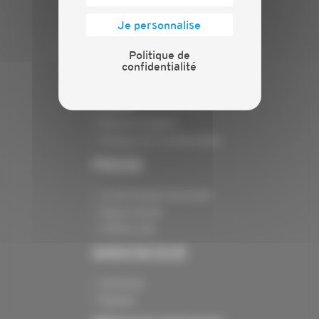
Présentation
Nos batailles
Je personnalise
Nos services
Contact
Politique de
confidentialité
INFORMATIONS
Crédits
Mentions légales
Politique de confidentialité
PRESSE
Communiqués de presse
Espace presse
Chiffres clés
ANNONCEUR
Annoncer
Exposer