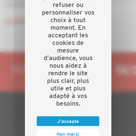
refuser ou
capeb06@capeb-alpes-maritimes.fr
personnaliser vos
choix à tout
Je m'inscris GRATUITEMENT en ligne
moment. En
acceptant les
cookies de
mesure
d’audience, vous
nous aidez à
rendre le site
plus clair, plus
utile et plus
adapté à vos
besoins.
PLAN DU SITE
J'accepte
Actualités
Evénements
Non merci