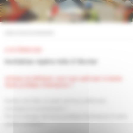
Personnaliser la gestion des cookies
retour à tous les événements
LE 02 FÉVRIER 2023
Invitation Apéro-Info 2 février
Artisans du bâtiment, avez-vous opté pour la bonne
forme juridique d'entreprise ?
Quelles sont-elles, et quels sont leurs différents
avantages et inconvénients ?
Peut-on changer de forme juridique d'entreprise et selon
quelles modalités ?