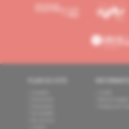
PLAN DU SITE
INFORMAT
Actualités
Crédits
Evénements
Mentions légale
Présentation
Politique de conf
Nos batailles
Nos services
Contact