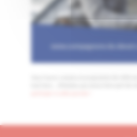
Vous l’aurez compris, le programme de cette jou
tout faire … N’hésitez pas ànous faire part de vo
participer à cette journée !