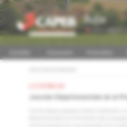
Personnaliser la gestion des cookies
Aube
Accéder à une autre 
Actualités
Evénements
Présentation
retour à tous les événements
LE 22 OCTOBRE 2021
Journée Départementale de la Pré
Comme depuis quelques années maintenant, au m
Départementale de la Prévention des Compagnon
seront présents pour vous présenter leurs matéri