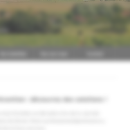
CAPEB
Nos batailles
Nos services
Contact
vention : découvrez des solutions !
ois d’octobre se déroulera lors de la Journée
s du Devoir. Divers professionnels/partenaires y
els et leurs services.