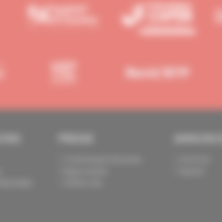
IONS
PRESSE
ANNONC
Communiqués de presse
Annoncer
s
Espace presse
Exposer
identialité
Chiffres clés