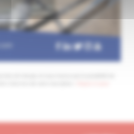
rnée est chargé, et vous n’aurez pas la possibilité de
tre choix lors de votre inscription :
Cliquez ici pour