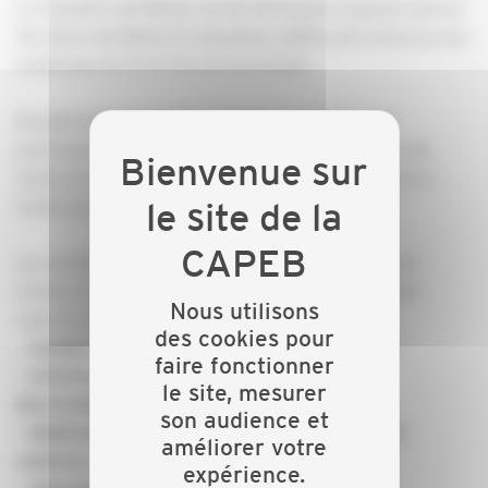
La Chambre de Métiers et de l’Artisanat organise dans le
Territoire de Belfort la deuxième édition de la bourse aux
matériaux les 21 et 22 avril prochains.
Pendant deux jours, les entreprises du bâtiment
participantes accueillent les visiteurs sur leur lieu de
vente pour le déstockage à des prix sacrifiés de leurs
matériaux.
Les articles proposés seront neufs ou d’occasion et
vendus en l’état : intacts ou avec des petits défauts
Nous utilisons
superficiels qui ne nuisent pas à l’usage :
des cookies pour
- Surplus divers (bois, céramique, palettes...)
faire fonctionner
- Articles d’exposition (mobilier, portes,
le site, mesurer
électroménager...)
son audience et
- Matériel divers (outillage, quincaillerie, petit
améliorer votre
matériel...)
expérience.