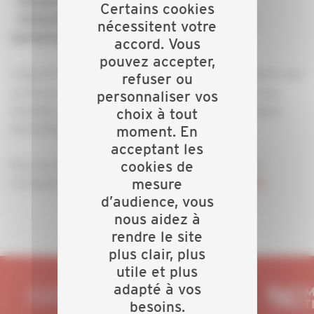
- Menuiseries intérieures, extérieures
Certains cookies
- Eléments et mobilier (cuisine, salle de bain,
nécessitent votre
sanitaires, salon, stores, abris…)
accord. Vous
pouvez accepter,
L’objectif est simple, même s’il est double : permettre aux
refuser ou
professionnels de réduire leurs déchets et matériaux
personnaliser vos
invendus, et sensibiliser le grand public sur les enjeux
choix à tout
environnementaux du réemploi.
moment. En
acceptant les
Pour en savoir plus, participer à cette expérience
cookies de
mesure
vertueuse, cliquer ici :
.
www.artisanat-bfc.fr/bam
d’audience, vous
nous aidez à
rendre le site
plus clair, plus
utile et plus
adapté à vos
besoins.