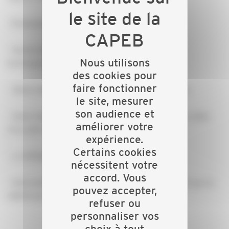
· Évènements à venir :
- Soirée des Pros du BTP : jeudi 22 mars (sujets
Nous utilisons
techniques à aborder)
des cookies pour
faire fonctionner
- 3ème édition du Cœur du BTP : vendredi 25 mai
le site, mesurer
son audience et
- Salon Habitat & Décoration :21 au 24 septembre (idée
améliorer votre
d’un pôle « jeunes » ? idées d’animations, etc.)
expérience.
Certains cookies
- « CAPEBAvantages » : analyse comparative
nécessitent votre
accord. Vous
- Information sur les formations BIM et PRAXIBAT par le
pouvez accepter,
GRETA de l’Aube
refuser ou
personnaliser vos
choix à tout