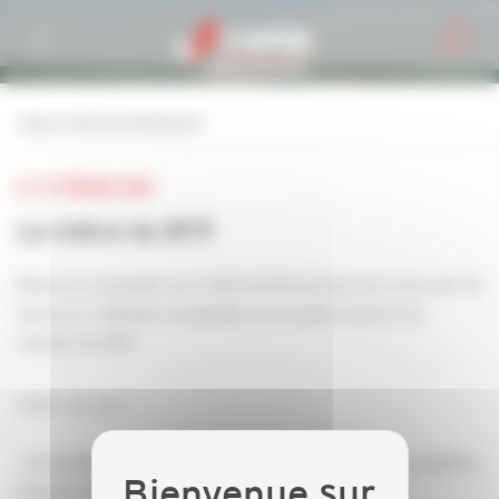
Personnaliser la gestion des cookies
retour à tous les événements
LE 13 FÉVRIER 2018
La relève du BTP
Réunion proposée aux chefs d'entreprises de moins de 35
ans pour réfléchir ensemble à la modernisation du
monde du BTP.
Ordre du jour :
· Actualités (nouveautés CITE, crédit d’impôt accessibilité,
logiciel anti-fraude à la TVA,…)