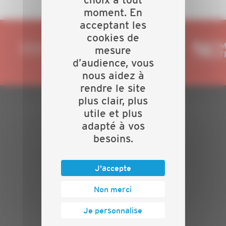
moment. En
acceptant les
cookies de
mesure
d’audience, vous
nous aidez à
rendre le site
plus clair, plus
utile et plus
PLAN DU SITE
adapté à vos
Actualités
besoins.
Evénements
Présentation
J'accepte
Nos batailles
Nos services
Non merci
Contact
Je personnalise
INFORMATIONS