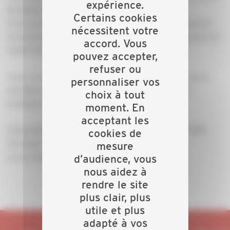
expérience.
de Belfort, est gratuit.
Certains cookies
Il est animé par Muriel Siri, chargée de développement
nécessitent votre
économique à la Chambre de Métiers et de l'Artisanat de
accord. Vous
Haute-Saône.
pouvez accepter,
refuser ou
Il est recommandé d'y participer muni d’un ordinateur
personnaliser vos
portable et de posséder une bonne connaissance
choix à tout
pratique de l'informatique.
moment. En
acceptant les
Informations et inscriptions : Secrétariat de la CAPEB
cookies de
Territoire de Belfort, tél. 03 84 22 29 29
mesure
ou en cliquant sur le
formulaire d'inscription ici
.
d’audience, vous
nous aidez à
rendre le site
plus clair, plus
utile et plus
adapté à vos