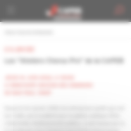
Personnaliser la gestion des cookies
retour à tous les événements
LE 16 JUIN 2022
Les "Ateliers Chorus Pro" de la CAPEB
JEUDI 16 JUIN 2022, A 13H45
A HERICOURT, MAISON DES ENERGIES
50 RUE PAUL VINOT
Depuis le 1er janvier 2020, les entreprises quelle que soit
leur taille, qui travaillent pour la sphère publique (État,
Collectivités, Etablissements publics…) sont tenues par la
loi de déposer leurs factures sous format électronique