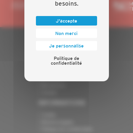
besoins.
J'accepte
Non merci
PLAN DU SITE
Je personnalise
Actualités
Politique de
confidentialité
Evénements
Présentation
Nos batailles
Nos services
Contact
INFORMATIONS
Crédits
Mentions légales
Politique de confidentialité