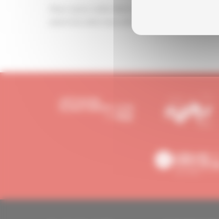
Pour suivre cette Webconférence Loi de Financ
pourrons ainsi vous adresser les codes de conne