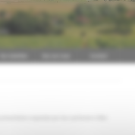
CAPEB
Nos batailles
Nos services
Contact
présentation organisée par leur partenaire Gilles