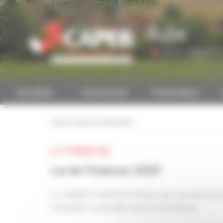
Personnaliser la gestion des cookies
Aube
Accéder à une autre 
Actualités
Evénements
Présentation
retour à tous les événements
LE 17 FÉVRIER 2021
Loi de Finances 2021
La CAPEB & CNATP de l'Aube vous convient à la 
Casaubon, comptable associé In Extenso.