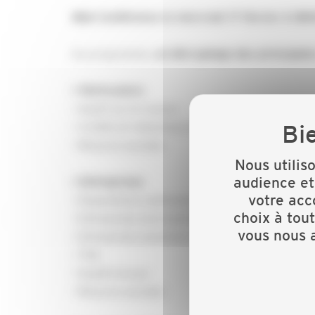
Web-Conférence le mercredi 17 février à 18h
Au programme,
un décryptage des principales
> Particuliers
• Impôt sur le revenu
• Crédits et réductions d’impôt
• Mesures sociales
Nous utilis
audience et
> Entreprises
votre acc
• Dispositions communes
choix à tou
• Entreprises non soumises à l’IS
vous nous a
• Entreprises soumises à l’IS
• TVA
• Impôts locaux
• Mesures sociales