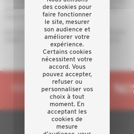
Ce temps d’échanges sera animé par le Cabinet Jérôme
des cookies pour
OLIVIER avec qui vous aurez la possibilité d'échanger à
faire fonctionner
l'issue de la présentation.
le site, mesurer
son audience et
Inscrivez-vous en
! Ou contactez Romain
CLIQUANT ICI
améliorer votre
TOUZET : juridique@capeb-savoie.fr - 04 79 62 90 02
expérience.
Certains cookies
nécessitent votre
accord. Vous
pouvez accepter,
refuser ou
personnaliser vos
choix à tout
moment. En
acceptant les
cookies de
mesure
PLAN DU SITE
d’audience, vous